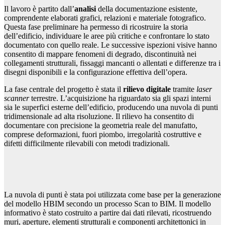
Il lavoro è partito dall’
analisi
della documentazione esistente,
comprendente elaborati grafici, relazioni e materiale fotografico.
Questa fase preliminare ha permesso di ricostruire la storia
dell’edificio, individuare le aree più critiche e confrontare lo stato
documentato con quello reale. Le successive ispezioni visive hanno
consentito di mappare fenomeni di degrado, discontinuità nei
collegamenti strutturali, fissaggi mancanti o allentati e differenze tra i
disegni disponibili e la configurazione effettiva dell’opera.
La fase centrale del progetto è stata il
rilievo digitale
tramite
laser
scanner
terrestre. L’acquisizione ha riguardato sia gli spazi interni
sia le superfici esterne dell’edificio, producendo una nuvola di punti
tridimensionale ad alta risoluzione. Il rilievo ha consentito di
documentare con precisione la geometria reale del manufatto,
comprese deformazioni, fuori piombo, irregolarità costruttive e
difetti difficilmente rilevabili con metodi tradizionali.
La nuvola di punti è stata poi utilizzata come base per la generazione
del modello HBIM secondo un processo Scan to BIM. Il modello
informativo è stato costruito a partire dai dati rilevati, ricostruendo
muri, aperture, elementi strutturali e componenti architettonici in