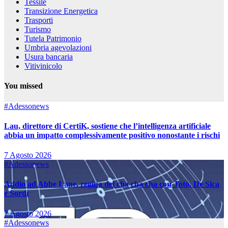
Tessile
Transizione Energetica
Trasporti
Turismo
Tutela Patrimonio
Umbria agevolazioni
Usura bancaria
Vitivinicolo
You missed
#Adessonews
Lau, direttore di CertiK, sostiene che l’intelligenza artificiale
abbia un impatto complessivamente positivo nonostante i rischi
7 Agosto 2026
#Adessonews
Addio ad Abbe Lane, regina del cha cha cha con Totò, De Sica
e Sordi
7 Agosto 2026
#Adessonews