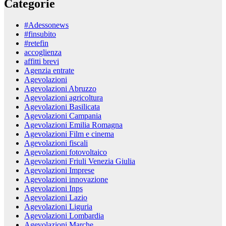
Categorie
#Adessonews
#finsubito
#retefin
accoglienza
affitti brevi
Agenzia entrate
Agevolazioni
Agevolazioni Abruzzo
Agevolazioni agricoltura
Agevolazioni Basilicata
Agevolazioni Campania
Agevolazioni Emilia Romagna
Agevolazioni Film e cinema
Agevolazioni fiscali
Agevolazioni fotovoltaico
Agevolazioni Friuli Venezia Giulia
Agevolazioni Imprese
Agevolazioni innovazione
Agevolazioni Inps
Agevolazioni Lazio
Agevolazioni Liguria
Agevolazioni Lombardia
Agevolazioni Marche