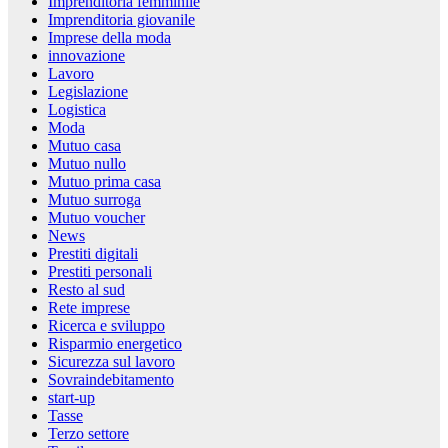
Imprenditoria femminile
Imprenditoria giovanile
Imprese della moda
innovazione
Lavoro
Legislazione
Logistica
Moda
Mutuo casa
Mutuo nullo
Mutuo prima casa
Mutuo surroga
Mutuo voucher
News
Prestiti digitali
Prestiti personali
Resto al sud
Rete imprese
Ricerca e sviluppo
Risparmio energetico
Sicurezza sul lavoro
Sovraindebitamento
start-up
Tasse
Terzo settore