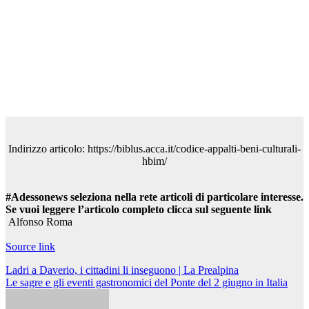
Indirizzo articolo: https://biblus.acca.it/codice-appalti-beni-culturali-
hbim/
#Adessonews seleziona nella rete articoli di particolare interesse.
Se vuoi leggere l’articolo completo clicca sul seguente link
Alfonso Roma
Source link
Navigazione
Ladri a Daverio, i cittadini li inseguono | La Prealpina
Le sagre e gli eventi gastronomici del Ponte del 2 giugno in Italia
articoli