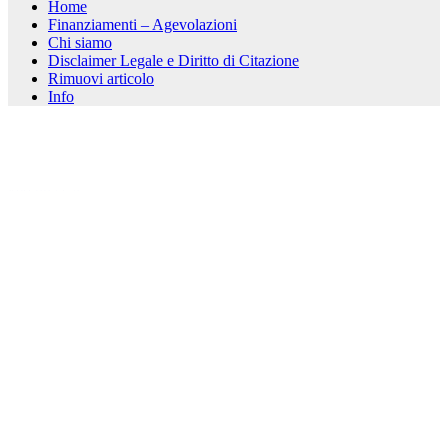
Home
Finanziamenti – Agevolazioni
Chi siamo
Disclaimer Legale e Diritto di Citazione
Rimuovi articolo
Info
kèo nhà cái