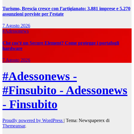
Turismo, Brescia cresce con l’artigianato: 3.881 imprese e 5.270
assunzioni previste per l’estate
7 Agosto 2026
#Adessonews
Che cos’è un Secure Element? Come protegge i portafogli
hardware
7 Agosto 2026
#Adessonews -
#Finsubito - Adessonews
- Finsubito
Proudly powered by WordPress
|
Tema: Newspaperex di
Themeansar
.