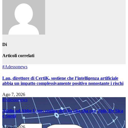
Di
Articoli correlati
#Adessonews
Lau, direttore di CertiK, sostiene che l’intelligenza artificiale
abbia un impatto complessivamente positivo nonostante i rischi
Ago 7, 2026
#Adessonews
Addio ad Abbe Lane, regina del cha cha cha con Totò, De Sica
e Sordi
Ago 7, 2026