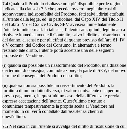
7.4
Qualora il Prodotto risultasse non più disponibile per le ragioni
indicate alla clausola 7.3 che precede, ovvero, negli altri casi di
sopravvenuta indisponibilità del Prodotto, fatti salvi i diritti attribuiti
all’utente dalla legge, ed, in particolare, dal Capo XIV del Titolo II
del Libro IV del Codice Civile, SEV avviserà immediatamente
l’utente tramite e-mail. In tali casi, l’utente sarà, quindi, legittimato a
risolvere immediatamente il Contratto, salvo il diritto al risarcimento
del danno, ai sensi e per gli effetti di quanto previsto dall’art. 61, IV
e V comma, del Codice del Consumo. In alternativa e fermo
restando tale diritto, l’utente potrà accettare una delle seguenti
proposte del Venditore:
(i) qualora sia possibile un riassortimento del Prodotto, una dilazione
dei termini di consegna, con indicazione, da parte di SEV, del nuovo
termine di consegna del Prodotto riassortito;
(ii) qualora non sia possibile un riassortimento del Prodotto, la
fornitura di un prodotto diverso, di valore equivalente o superiore,
previo pagamento, in quest’ultimo caso, della differenza e previa
espressa accettazione dell’utente. Quest’ultimo è tenuto a
comunicare tempestivamente la propria scelta al Venditore nel
momento in cui verrà contattato dall’assistenza clienti di
quest’ultimo.
7.5
Nel caso in cui l’utente si avvalga del diritto di risoluzione di cui