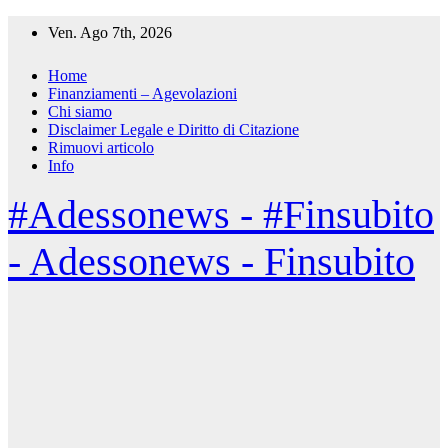
Salta
Ven. Ago 7th, 2026
al
contenuto
Home
Finanziamenti – Agevolazioni
Chi siamo
Disclaimer Legale e Diritto di Citazione
Rimuovi articolo
Info
#Adessonews - #Finsubito
- Adessonews - Finsubito