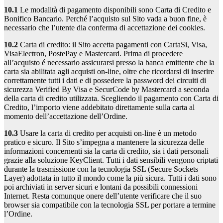
10.1
Le modalità di pagamento disponibili sono Carta di Credito e
Bonifico Bancario. Perché l’acquisto sul Sito vada a buon fine, è
necessario che l’utente dia conferma di accettazione dei cookies.
10.2
Carta di credito: il Sito accetta pagamenti con CartaSi, Visa,
VisaElectron, PostePay e Mastercard. Prima di procedere
all’acquisto é necessario assicurarsi presso la banca emittente che la
carta sia abilitata agli acquisti on-line, oltre che ricordarsi di inserire
correttamente tutti i dati e di possedere la password dei circuiti di
sicurezza Verified By Visa e SecurCode by Mastercard a seconda
della carta di credito utilizzata. Scegliendo il pagamento con Carta di
Credito, l’importo viene addebitato direttamente sulla carta al
momento dell’accettazione dell’Ordine.
10.3
Usare la carta di credito per acquisti on-line è un metodo
pratico e sicuro. Il Sito s’impegna a mantenere la sicurezza delle
informazioni concernenti sia la carta di credito, sia i dati personali
grazie alla soluzione KeyClient. Tutti i dati sensibili vengono criptati
durante la trasmissione con la tecnologia SSL (Secure Sockets
Layer) adottata in tutto il mondo come la più sicura. Tutti i dati sono
poi archiviati in server sicuri e lontani da possibili connessioni
Internet. Resta comunque onere dell’utente verificare che il suo
browser sia compatibile con la tecnologia SSL per portare a termine
l’Ordine.