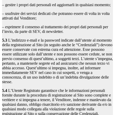
– gestire i propri dati personali ed aggiornarli in qualsiasi momento;
– usufruire dei servizi dedicati che potranno essere di volta in volta
attivati dal Venditore;
– esprimere il consenso al trattamento dei propri dati personali per
l’invio, da parte di SEV, di newsletter.
5.3
L’indirizzo e-mail e la password indicate dall’utente al momento
della registrazione al Sito (in seguito anche le “Credenziali”) devono
essere conservate con estrema cura ed attenzione. Esse possono
essere utilizzate solo dall’utente e non possono essere cedute, se non
previo consenso di quest’ultimo, a soggetti terzi. L’utente s’impegna,
pertanto, a mantenerle segrete ed ad assicurarsi che nessun terzo vi
abbia accesso. Quest’ultimo si impegna, inoltre, ad informare
immediatamente SEV nel caso in cui sospetti, o venga a
conoscenza, di un uso indebito o di un’indebita divulgazione delle
stesse.
5.4
L’Utente Registrato garantisce che le informazioni personali
fornite durante la procedura di registrazione al Sito sono complete e
veritiere e si impegna a tenere, il Venditore, indenne e manlevato da
qualsiasi danno, obbligo risarcitorio e/o sanzione derivante da e/o in
qualsiasi modo collegata alla violazione delle regole sulla
registrazione al Sito o sulla conservazione delle Credenziali.