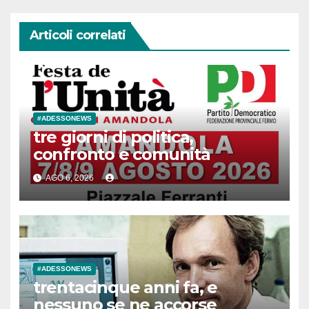
Articoli correlati
#ADESSONEWS
tre giorni di politica,
confronto e comunità
AGO 6, 2026
#ADESSONEWS
trentacinque anni fa, e
nessuno se ne accorse