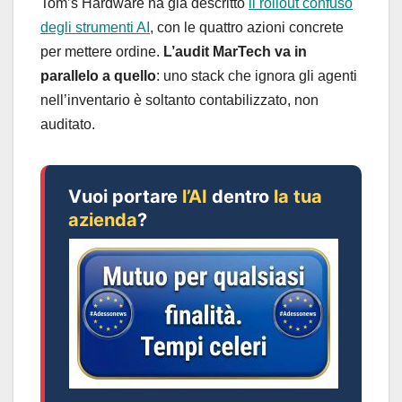
Tom’s Hardware ha già descritto
il rollout confuso
degli strumenti AI
, con le quattro azioni concrete
per mettere ordine.
L’audit MarTech va in
parallelo a quello
: uno stack che ignora gli agenti
nell’inventario è soltanto contabilizzato, non
auditato.
Vuoi portare
l’AI
dentro
la tua
azienda
?