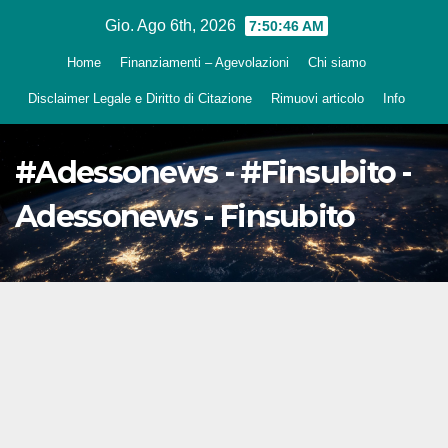
Salta
Gio. Ago 6th, 2026
7:50:47 AM
al
Home
Finanziamenti – Agevolazioni
Chi siamo
contenuto
Disclaimer Legale e Diritto di Citazione
Rimuovi articolo
Info
#Adessonews - #Finsubito -
Adessonews - Finsubito