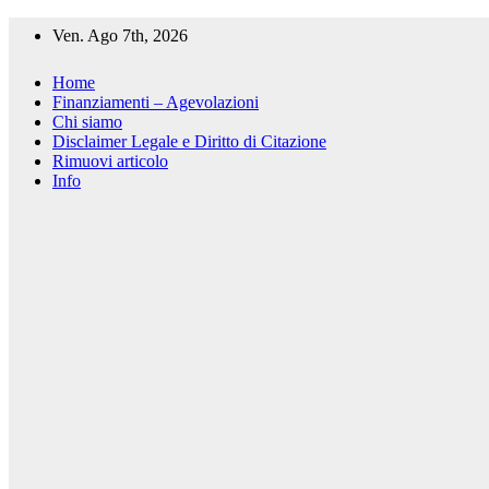
Salta
Ven. Ago 7th, 2026
al
contenuto
Home
Finanziamenti – Agevolazioni
Chi siamo
Disclaimer Legale e Diritto di Citazione
Rimuovi articolo
Info