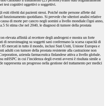
evano cambiato il trattamento (23 persone) erano stati originariamente
i test cognitivi oggettivi o soggettivi.
esiti riferiti dai pazienti stessi. Poiché molte persone affette dal
ul funzionamento quotidiano. Si prevede che ulteriori analisi relative
ta causa di morte per cancro negli uomini a livello mondiale.Ogni anno,
a.5 Si stima che nel 2040, le diagnosi di tumore della prostata
on elevata affinità al recettore degli androgeni e mostra un forte
i dati di neuroimaging su soggetti sani confermano la scarsa capacità di
e 85 mercati in tutto il mondo, inclusi Stati Uniti, Unione Europea e
ti adulti con tumore della prostata resistente alla castrazione non
rporation, azienda farmaceutica finlandese attiva a livello globale.
su mHSPC in cui l’incidenza degli eventi avversi è risultata simile a
amide rappresenta un progresso nella gestione del trattamento per medici