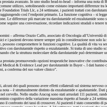
la prostata avanzato. In uno studio head-to-head – informa una nota di B
 comune utilizzo, sottolineando come esistano importanti differenze tra l
 Foundation Trials Llc, a 24 settimane, i pazienti trattati con darolut
aggiungendo così l’endpoint primario. La funzione cognitiva – si legge 
ione. Le differenze più marcate tra darolutamide ed enzalutamide sono st
come seguire una conversazione, ricordare indicazioni stradali o tenere tr
la uomini – afferma Orazio Caffo, associato di Oncologia all’Università 
inici e i pazienti devono tenere sempre più in considerazione non solo la
e, possono compromettere le funzioni cognitive. La qualità di vita va sem
vo con darolutamide rispetto a enzalutamide. Si tratta di uno studio sci
rmando che la struttura molecolare della darolutamide può determinare u
la prostata promuovendo opzioni terapeutiche innovative che contribuisc
obal Medical & Evidence Lead per darolutamide in Bayer -. I dati hanno 
geni, a conferma del suo valore clinico”.
 alcuni dei quali possono avere effetti collaterali sul sistema nervoso cent
 nota – è strutturalmente distinto da enzalutamide e apalutamide. Dati pr
a nel cervello. Nello studio Aracog sono stati arruolati 111 pazienti, ran
inio cognitivo della variazione massima rispetto al basale a 24 settimane
l confronto dei tassi di crossover. Ai pazienti è stato consentito di pass