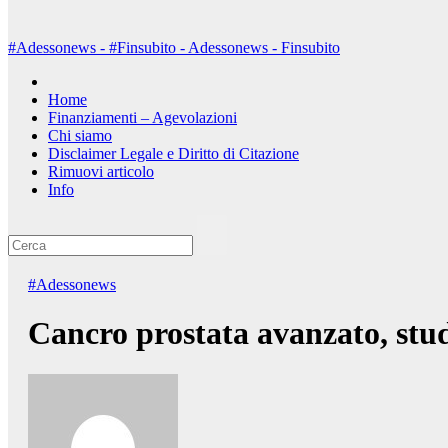
#Adessonews - #Finsubito - Adessonews - Finsubito
Home
Finanziamenti – Agevolazioni
Chi siamo
Disclaimer Legale e Diritto di Citazione
Rimuovi articolo
Info
#Adessonews
Cancro prostata avanzato, stu