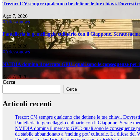
Trezor: C’è sempre qualcuno che detiene le tue chiavi. Dovresti es
Ago 7, 2026
#Adessonews
Pantelleria in gemellaggio culinario con il Giappone. Serate memora
Ago 7, 2026
#Adessonews
NVIDIA domina il mercato GPU: quali sono le conseguenze per il
Ago 7, 2026
Cerca
Cerca
Articoli recenti
Trezor: C’è sempre qualcuno che detiene le tue chiavi. Dovresti 
Pantelleria in gemellaggio culinario con il Giappone. Serate memo
NVIDIA domina il mercato GPU: quali sono le conseguenze per 
da stabile abbandonato a ‘melting pot’ culturale. La difesa del Va
Pantelleria, calendario distribuzione acqua a Rekhale