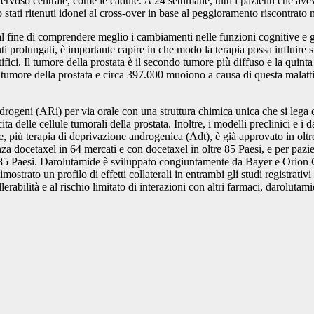
 nervoso centrale, come le cadute. A 24 settimane, tutti i pazienti che av
stati ritenuti idonei al cross-over in base al peggioramento riscontrato ne
l fine di comprendere meglio i cambiamenti nelle funzioni cognitive e gli 
ti prolungati, è importante capire in che modo la terapia possa influire s
ifici. Il tumore della prostata è il secondo tumore più diffuso e la quin
 tumore della prostata e circa 397.000 muoiono a causa di questa malatti
drogeni (ARi) per via orale con una struttura chimica unica che si lega c
ita delle cellule tumorali della prostata. Inoltre, i modelli preclinici e 
, più terapia di deprivazione androgenica (Adt), è già approvato in oltr
 docetaxel in 64 mercati e con docetaxel in oltre 85 Paesi, e per pazien
 85 Paesi. Darolutamide è sviluppato congiuntamente da Bayer e Orion Co
ato un profilo di effetti collaterali in entrambi gli studi registrativi 
llerabilità e al rischio limitato di interazioni con altri farmaci, darolut