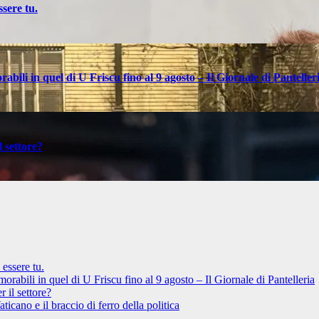
sere tu.
bili in quel di U Friscu fino al 9 agosto – Il Giornale di Panteller
 settore?
essere tu.
rabili in quel di U Friscu fino al 9 agosto – Il Giornale di Pantelleria
il settore?
ticano e il braccio di ferro della politica