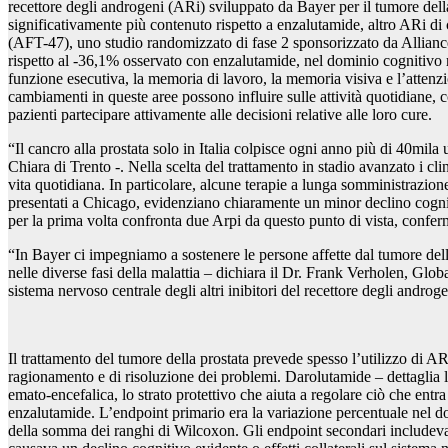
recettore degli androgeni (ARi) sviluppato da Bayer per il tumore del
significativamente più contenuto rispetto a enzalutamide, altro ARi di
(AFT-47), uno studio randomizzato di fase 2 sponsorizzato da Alliance
rispetto al -36,1% osservato con enzalutamide, nel dominio cognitivo r
funzione esecutiva, la memoria di lavoro, la memoria visiva e l’attenz
cambiamenti in queste aree possono influire sulle attività quotidiane, 
pazienti partecipare attivamente alle decisioni relative alle loro cure.
“Il cancro alla prostata solo in Italia colpisce ogni anno più di 40mi
Chiara di Trento -. Nella scelta del trattamento in stadio avanzato i cl
vita quotidiana. In particolare, alcune terapie a lunga somministrazion
presentati a Chicago, evidenziano chiaramente un minor declino cogniti
per la prima volta confronta due Arpi da questo punto di vista, confe
“In Bayer ci impegniamo a sostenere le persone affette dal tumore del
nelle diverse fasi della malattia – dichiara il Dr. Frank Verholen, Gl
sistema nervoso centrale degli altri inibitori del recettore degli andro
Il trattamento del tumore della prostata prevede spesso l’utilizzo di ARi,
ragionamento e di risoluzione dei problemi. Darolutamide – dettaglia la
emato-encefalica, lo strato protettivo che aiuta a regolare ciò che entr
enzalutamide. L’endpoint primario era la variazione percentuale nel dom
della somma dei ranghi di Wilcoxon. Gli endpoint secondari includevano i