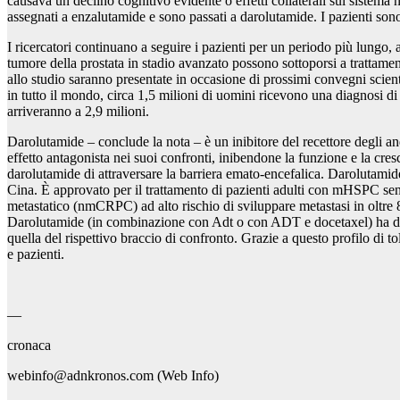
causava un declino cognitivo evidente o effetti collaterali sul sistema
assegnati a enzalutamide e sono passati a darolutamide. I pazienti sono 
I ricercatori continuano a seguire i pazienti per un periodo più lungo, a
tumore della prostata in stadio avanzato possono sottoporsi a trattamen
allo studio saranno presentate in occasione di prossimi convegni scient
in tutto il mondo, circa 1,5 milioni di uomini ricevono una diagnosi di
arriveranno a 2,9 milioni.
Darolutamide – conclude la nota – è un inibitore del recettore degli an
effetto antagonista nei suoi confronti, inibendone la funzione e la cresc
darolutamide di attraversare la barriera emato-encefalica. Darolutamide
Cina. È approvato per il trattamento di pazienti adulti con mHSPC senza
metastatico (nmCRPC) ad alto rischio di sviluppare metastasi in oltre
Darolutamide (in combinazione con Adt o con ADT e docetaxel) ha dimostr
quella del rispettivo braccio di confronto. Grazie a questo profilo di to
e pazienti.
—
cronaca
webinfo@adnkronos.com (Web Info)