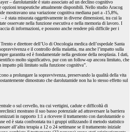
ayer – darolutamide è stato associato ad un declino cognitivo
e opzioni terapeutiche attualmente disponibili. Nello studio Aracog
amide mostravano una variazione cognitiva mediana pari a -15,8%,
– è stata misurata oggettivamente in diverse dimensioni, tra cui la
ate osservate nella funzione esecutiva e nella memoria di lavoro. I
accia di informazioni, e possono anche rendere più difficile per i
di Trento e direttore dell’Uo di Oncologia medica dell’ospedale Santa
 sopravvivenza e il controllo della malattia, ma anche l’impatto sulla
pre garantita ed è fondamentale nella gestione della neoplasia. I dati,
entifico molto significativo, pur con un follow-up ancora limitato, che
n impatto più limitato sulla funzione cognitiva”.
ono a prolungare la sopravvivenza, preservando la qualità della vita
costantemente dimostrato che darolutamide non ha lo stesso effetto sul
rale o sul cervello, tra cui vertigini, cadute e difficoltà di
eclinici mostrano il suo basso potenziale ad attraversare la barriera
domizzati in rapporto 1:1 a ricevere il trattamento con darolutamide o
 ed è stata confrontata tra i gruppi utilizzando il metodo statistico
are all’altra terapia a 12 o 24 settimane se il trattamento iniziale