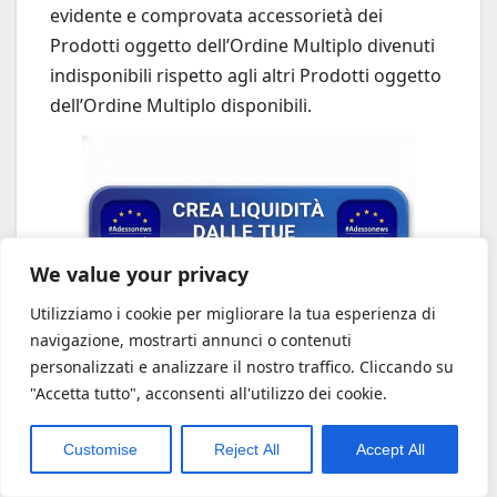
evidente e comprovata accessorietà dei
Prodotti oggetto dell’Ordine Multiplo divenuti
indisponibili rispetto agli altri Prodotti oggetto
dell’Ordine Multiplo disponibili.
We value your privacy
Utilizziamo i cookie per migliorare la tua esperienza di
navigazione, mostrarti annunci o contenuti
personalizzati e analizzare il nostro traffico. Cliccando su
7.10
L’Importo Parziale Dovuto in relazione al
"Accetta tutto", acconsenti all'utilizzo dei cookie.
Prodotto/i divenuto/i indisponibile/i, sarà
rimborsato senza indebito ritardo all’utente
Customise
Reject All
Accept All
ed, in ogni caso, entro il termine di 15 (quindici)