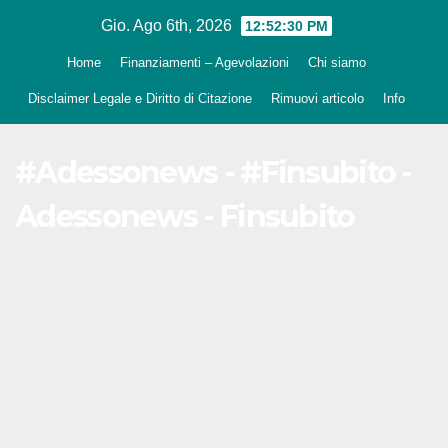
Salta
Gio. Ago 6th, 2026
12:52:31 PM
al
Home
Finanziamenti – Agevolazioni
Chi siamo
contenuto
Disclaimer Legale e Diritto di Citazione
Rimuovi articolo
Info
#Adessonews - #Finsubito -
Adessonews - Finsubito