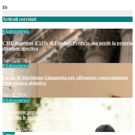
Di
Articoli correlati
#Adessonews
CME mantiene il 51% di Fanduel Predicts, ma perde la propria
divisione sportiva
Ago 7, 2026
#Adessonews
La via di Maridemo Giammetta per affrontare concretamente
l’emergenza abitativa
Ago 6, 2026
#Adessonews
L’occasione persa di Piero….che, alla fiera del benaltrismo,
conferma le preoccupazioni di Speranza.
Ago 6, 2026
Cerca