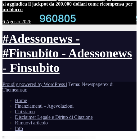
si aggiudica il jackpot da 200.000 dollari come ricompensa per
un blocco
6 Agosto 2026
#Adessonews -
#Finsubito - Adessonews
- Finsubito
Proudly powered by WordPress
|
Tema: Newspaperex di
Themeansar
.
Home
Finanziamenti – Agevolazioni
Chi siamo
Disclaimer Legale e Diritto di Citazione
Rimuovi articolo
Info