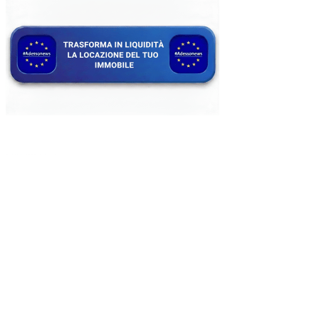
kèo nhà cái