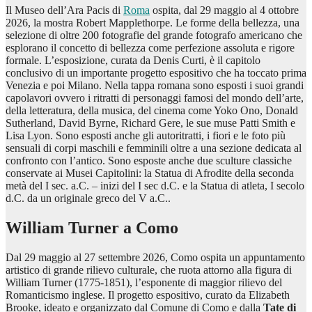
Il Museo dell’Ara Pacis di
Roma
ospita, dal 29 maggio al 4 ottobre
2026, la mostra Robert Mapplethorpe. Le forme della bellezza, una
selezione di oltre 200 fotografie del grande fotografo americano che
esplorano il concetto di bellezza come perfezione assoluta e rigore
formale. L’esposizione, curata da Denis Curti, è il capitolo
conclusivo di un importante progetto espositivo che ha toccato prima
Venezia e poi Milano. Nella tappa romana sono esposti i suoi grandi
capolavori ovvero i ritratti di personaggi famosi del mondo dell’arte,
della letteratura, della musica, del cinema come Yoko Ono, Donald
Sutherland, David Byrne, Richard Gere, le sue muse Patti Smith e
Lisa Lyon. Sono esposti anche gli autoritratti, i fiori e le foto più
sensuali di corpi maschili e femminili oltre a una sezione dedicata al
confronto con l’antico. Sono esposte anche due sculture classiche
conservate ai Musei Capitolini: la Statua di Afrodite della seconda
metà del I sec. a.C. – inizi del I sec d.C. e la Statua di atleta, I secolo
d.C. da un originale greco del V a.C..
William Turner a Como
Dal 29 maggio al 27 settembre 2026, Como ospita un appuntamento
artistico di grande rilievo culturale, che ruota attorno alla figura di
William Turner (1775-1851), l’esponente di maggior rilievo del
Romanticismo inglese. Il progetto espositivo, curato da Elizabeth
Brooke, ideato e organizzato dal Comune di Como e dalla
Tate di