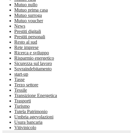
Mutuo nullo
Mutuo prima casa
Mutuo surroga
Mutuo voucher
News
Prestiti digitali
Prestiti personali
Resto al sud
Rete imprese
Ricerca e sviluppo
Risparmio energetico
Sicurezza sul lavoro
Sovraindebitamento
start-up
Tasse
Terzo settore
Tessile
Transizione Energetica
Trasporti
Turismo
Tutela Patrimonio
Umbria agevolazioni
Usura bancaria
Vitivinicolo