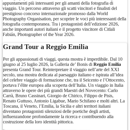
appuntamenti più interssanti per gli amanti della fotografia di
viaggio. Un percorso attraverso gli scatti vincitori e finalisti del
prestigioso concorso internazionale promosso dalla World
Photography Organisation, per scoprire le voci più interessanti della
fotografia contemporanea. Tra i protagonisti dell’edizione 2026,
anche importanti autori italiani e il progetto vincitore di Citlali
Fabián, Photographer of the Year 2026.
Grand Tour a Reggio Emilia
Per gli appassionati di viaggi, questa mostra è imperdibile. Dal 10
giugno al 25 luglio 2026, la Galleria de’ Bonis di
Reggio Emilia
presenta Grand Tour. Reinterpretare il viaggio nell’arte del XXI
secolo, una mostra dedicata al paesaggio italiano e ispirata all’idea
del celebre viaggio di formazione che, tra il Seicento e l’Ottocento,
portava l’élite europea alla scoperta dell’Italia. Un viaggio in Italia
attraverso le opere dei più grandi Maestri del Novecento: Carlo
Carrà, Bruno Cassinari, Giorgio de Chirico, Filippo de Pisis,
Renato Guttuso, Antonio Ligabue, Mario Schifano e molti altri. La
Toscana, il Veneto, l’Emilia, la Sicilia e altri territori italiani
diventano protagonisti silenziosi delle poetiche degli artisti,
influenzandone profondamente la ricerca e contribuendo alla
costruzione della loro identità pittorica.