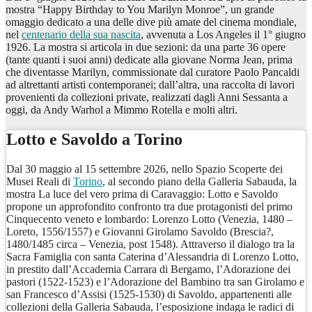
mostra “Happy Birthday to You Marilyn Monroe”, un grande
omaggio dedicato a una delle dive più amate del cinema mondiale,
nel
centenario della sua nascita
, avvenuta a Los Angeles il 1° giugno
1926. La mostra si articola in due sezioni: da una parte 36 opere
(tante quanti i suoi anni) dedicate alla giovane Norma Jean, prima
che diventasse Marilyn, commissionate dal curatore Paolo Pancaldi
ad altrettanti artisti contemporanei; dall’altra, una raccolta di lavori
provenienti da collezioni private, realizzati dagli Anni Sessanta a
oggi, da Andy Warhol a Mimmo Rotella e molti altri.
Lotto e Savoldo a Torino
Dal 30 maggio al 15 settembre 2026, nello Spazio Scoperte dei
Musei Reali di
Torino
, al secondo piano della Galleria Sabauda, la
mostra La luce del vero prima di Caravaggio: Lotto e Savoldo
propone un approfondito confronto tra due protagonisti del primo
Cinquecento veneto e lombardo: Lorenzo Lotto (Venezia, 1480 –
Loreto, 1556/1557) e Giovanni Girolamo Savoldo (Brescia?,
1480/1485 circa – Venezia, post 1548). Attraverso il dialogo tra la
Sacra Famiglia con santa Caterina d’Alessandria di Lorenzo Lotto,
in prestito dall’Accademia Carrara di Bergamo, l’Adorazione dei
pastori (1522-1523) e l’Adorazione del Bambino tra san Girolamo e
san Francesco d’Assisi (1525-1530) di Savoldo, appartenenti alle
collezioni della Galleria Sabauda, l’esposizione indaga le radici di