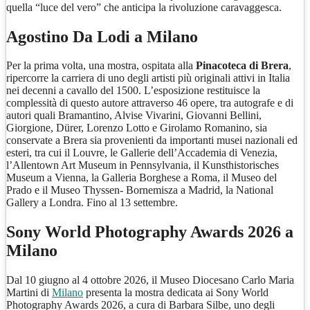
quella “luce del vero” che anticipa la rivoluzione caravaggesca.
Agostino Da Lodi a Milano
Per la prima volta, una mostra, ospitata alla
Pinacoteca di Brera
,
ripercorre la carriera di uno degli artisti più originali attivi in Italia
nei decenni a cavallo del 1500. L’esposizione restituisce la
complessità di questo autore attraverso 46 opere, tra autografe e di
autori quali Bramantino, Alvise Vivarini, Giovanni Bellini,
Giorgione, Dürer, Lorenzo Lotto e Girolamo Romanino, sia
conservate a Brera sia provenienti da importanti musei nazionali ed
esteri, tra cui il Louvre, le Gallerie dell’Accademia di Venezia,
l’Allentown Art Museum in Pennsylvania, il Kunsthistorisches
Museum a Vienna, la Galleria Borghese a Roma, il Museo del
Prado e il Museo Thyssen- Bornemisza a Madrid, la National
Gallery a Londra. Fino al 13 settembre.
Sony World Photography Awards 2026 a
Milano
Dal 10 giugno al 4 ottobre 2026, il Museo Diocesano Carlo Maria
Martini di
Milano
presenta la mostra dedicata ai Sony World
Photography Awards 2026, a cura di Barbara Silbe, uno degli