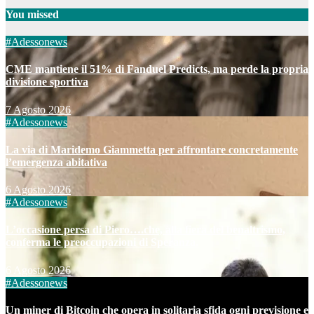
You missed
#Adessonews
CME mantiene il 51% di Fanduel Predicts, ma perde la propria
divisione sportiva
7 Agosto 2026
#Adessonews
La via di Maridemo Giammetta per affrontare concretamente
l’emergenza abitativa
6 Agosto 2026
#Adessonews
L’occasione persa di Piero….che, alla fiera del benaltrismo,
conferma le preoccupazioni di Speranza.
6 Agosto 2026
#Adessonews
Un miner di Bitcoin che opera in solitaria sfida ogni previsione e