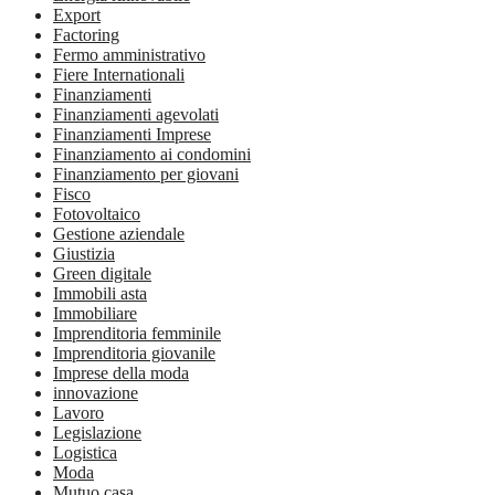
Export
Factoring
Fermo amministrativo
Fiere Internationali
Finanziamenti
Finanziamenti agevolati
Finanziamenti Imprese
Finanziamento ai condomini
Finanziamento per giovani
Fisco
Fotovoltaico
Gestione aziendale
Giustizia
Green digitale
Immobili asta
Immobiliare
Imprenditoria femminile
Imprenditoria giovanile
Imprese della moda
innovazione
Lavoro
Legislazione
Logistica
Moda
Mutuo casa