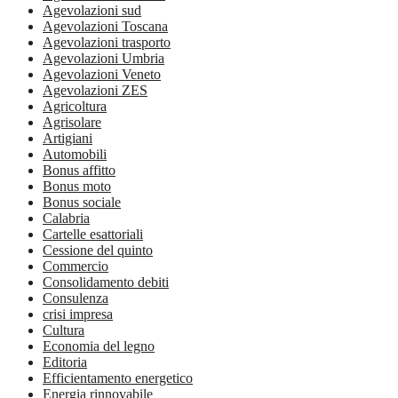
Agevolazioni sud
Agevolazioni Toscana
Agevolazioni trasporto
Agevolazioni Umbria
Agevolazioni Veneto
Agevolazioni ZES
Agricoltura
Agrisolare
Artigiani
Automobili
Bonus affitto
Bonus moto
Bonus sociale
Calabria
Cartelle esattoriali
Cessione del quinto
Commercio
Consolidamento debiti
Consulenza
crisi impresa
Cultura
Economia del legno
Editoria
Efficientamento energetico
Energia rinnovabile