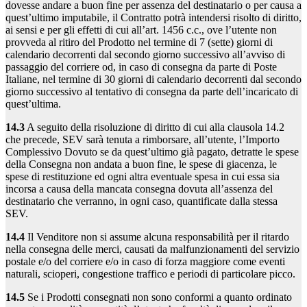
dovesse andare a buon fine per assenza del destinatario o per causa a
quest’ultimo imputabile, il Contratto potrà intendersi risolto di diritto,
ai sensi e per gli effetti di cui all’art. 1456 c.c., ove l’utente non
provveda al ritiro del Prodotto nel termine di 7 (sette) giorni di
calendario decorrenti dal secondo giorno successivo all’avviso di
passaggio del corriere od, in caso di consegna da parte di Poste
Italiane, nel termine di 30 giorni di calendario decorrenti dal secondo
giorno successivo al tentativo di consegna da parte dell’incaricato di
quest’ultima.
14.3
A seguito della risoluzione di diritto di cui alla clausola 14.2
che precede, SEV sarà tenuta a rimborsare, all’utente, l’Importo
Complessivo Dovuto se da quest’ultimo già pagato, detratte le spese
della Consegna non andata a buon fine, le spese di giacenza, le
spese di restituzione ed ogni altra eventuale spesa in cui essa sia
incorsa a causa della mancata consegna dovuta all’assenza del
destinatario che verranno, in ogni caso, quantificate dalla stessa
SEV.
14.4
Il Venditore non si assume alcuna responsabilità per il ritardo
nella consegna delle merci, causati da malfunzionamenti del servizio
postale e/o del corriere e/o in caso di forza maggiore come eventi
naturali, scioperi, congestione traffico e periodi di particolare picco.
14.5
Se i Prodotti consegnati non sono conformi a quanto ordinato