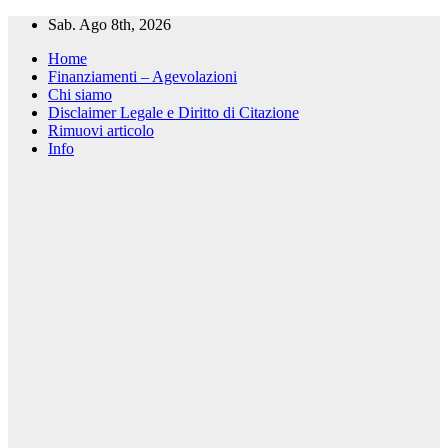
Salta
Sab. Ago 8th, 2026
al
Home
contenuto
Finanziamenti – Agevolazioni
Chi siamo
Disclaimer Legale e Diritto di Citazione
Rimuovi articolo
Info