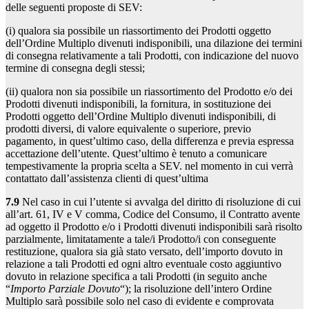
delle seguenti proposte di SEV:
(i) qualora sia possibile un riassortimento dei Prodotti oggetto
dell’Ordine Multiplo divenuti indisponibili, una dilazione dei termini
di consegna relativamente a tali Prodotti, con indicazione del nuovo
termine di consegna degli stessi;
(ii) qualora non sia possibile un riassortimento del Prodotto e/o dei
Prodotti divenuti indisponibili, la fornitura, in sostituzione dei
Prodotti oggetto dell’Ordine Multiplo divenuti indisponibili, di
prodotti diversi, di valore equivalente o superiore, previo
pagamento, in quest’ultimo caso, della differenza e previa espressa
accettazione dell’utente. Quest’ultimo è tenuto a comunicare
tempestivamente la propria scelta a SEV. nel momento in cui verrà
contattato dall’assistenza clienti di quest’ultima
7.9
Nel caso in cui l’utente si avvalga del diritto di risoluzione di cui
all’art. 61, IV e V comma, Codice del Consumo, il Contratto avente
ad oggetto il Prodotto e/o i Prodotti divenuti indisponibili sarà risolto
parzialmente, limitatamente a tale/i Prodotto/i con conseguente
restituzione, qualora sia già stato versato, dell’importo dovuto in
relazione a tali Prodotti ed ogni altro eventuale costo aggiuntivo
dovuto in relazione specifica a tali Prodotti (in seguito anche
“
Importo Parziale Dovuto
“); la risoluzione dell’intero Ordine
Multiplo sarà possibile solo nel caso di evidente e comprovata