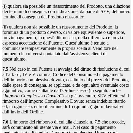
(i) qualora sia possibile un riassortimento del Prodotto, una dilazione
dei termini di consegna, con indicazione, da parte di SEV, del nuovo
termine di consegna del Prodotto riassortito;
(ii) qualora non sia possibile un riassortimento del Prodotto, la
fornitura di un prodotto diverso, di valore equivalente o superiore,
previo pagamento, in quest’ultimo caso, della differenza e previa
espressa accettazione dell’utente. Quest’ultimo è tenuto a
comunicare tempestivamente la propria scelta al Venditore nel
momento in cui verrà contattato dall’assistenza clienti di
quest’ultimo.
7.5
Nel caso in cui l’utente si avvalga del diritto di risoluzione di cui
all’art. 61, IV e V comma, Codice del Consumo ed il pagamento
dell’importo complessivo dovuto, costituito dal prezzo del Prodotto,
dalle spese di consegna, se applicate, e da ogni altro eventuale costo
aggiuntivo, come risultante dall’Ordine stesso (in seguito anche
“
Importo Complessivo Dovuto
“) sia già avvenuto, SEV effettuerà il
rimborso dell’Importo Complessivo Dovuto senza indebito ritardo
ed, in ogni caso, entro il termine di 15 (quindici) giorni lavorativi
dall’invio dell’Ordine.
7.6
L’importo del rimborso di cui alla clausola n. 7.5 che precede,
sarà comunicato all’utente via e-mail. Nel caso di pagamento
mediante carta di credito, l’Importo Complessivo Dovuto sarà