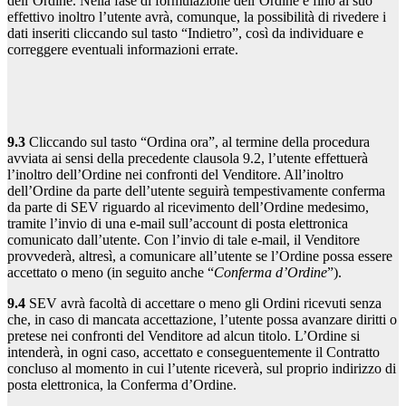
dell’Ordine. Nella fase di formulazione dell’Ordine e fino al suo
effettivo inoltro l’utente avrà, comunque, la possibilità di rivedere i
dati inseriti cliccando sul tasto “Indietro”, così da individuare e
correggere eventuali informazioni errate.
9.3
Cliccando sul tasto “Ordina ora”, al termine della procedura
avviata ai sensi della precedente clausola 9.2, l’utente effettuerà
l’inoltro dell’Ordine nei confronti del Venditore. All’inoltro
dell’Ordine da parte dell’utente seguirà tempestivamente conferma
da parte di SEV riguardo al ricevimento dell’Ordine medesimo,
tramite l’invio di una e-mail sull’account di posta elettronica
comunicato dall’utente. Con l’invio di tale e-mail, il Venditore
provvederà, altresì, a comunicare all’utente se l’Ordine possa essere
accettato o meno (in seguito anche “
Conferma d’Ordine
”).
9.4
SEV avrà facoltà di accettare o meno gli Ordini ricevuti senza
che, in caso di mancata accettazione, l’utente possa avanzare diritti o
pretese nei confronti del Venditore ad alcun titolo. L’Ordine si
intenderà, in ogni caso, accettato e conseguentemente il Contratto
concluso al momento in cui l’utente riceverà, sul proprio indirizzo di
posta elettronica, la Conferma d’Ordine.