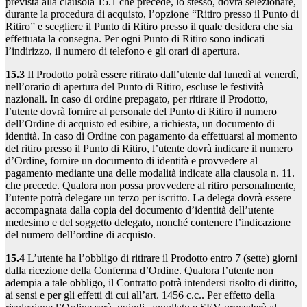
prevista alla clausola 15.1 che precede, lo stesso, dovrà selezionare,
durante la procedura di acquisto, l’opzione “Ritiro presso il Punto di
Ritiro” e scegliere il Punto di Ritiro presso il quale desidera che sia
effettuata la consegna. Per ogni Punto di Ritiro sono indicati
l’indirizzo, il numero di telefono e gli orari di apertura.
15.3
Il Prodotto potrà essere ritirato dall’utente dal lunedì al venerdì,
nell’orario di apertura del Punto di Ritiro, escluse le festività
nazionali. In caso di ordine prepagato, per ritirare il Prodotto,
l’utente dovrà fornire al personale del Punto di Ritiro il numero
dell’Ordine di acquisto ed esibire, a richiesta, un documento di
identità. In caso di Ordine con pagamento da effettuarsi al momento
del ritiro presso il Punto di Ritiro, l’utente dovrà indicare il numero
d’Ordine, fornire un documento di identità e provvedere al
pagamento mediante una delle modalità indicate alla clausola n. 11.
che precede. Qualora non possa provvedere al ritiro personalmente,
l’utente potrà delegare un terzo per iscritto. La delega dovrà essere
accompagnata dalla copia del documento d’identità dell’utente
medesimo e del soggetto delegato, nonché contenere l’indicazione
del numero dell’ordine di acquisto.
15.4
L’utente ha l’obbligo di ritirare il Prodotto entro 7 (sette) giorni
dalla ricezione della Conferma d’Ordine. Qualora l’utente non
adempia a tale obbligo, il Contratto potrà intendersi risolto di diritto,
ai sensi e per gli effetti di cui all’art. 1456 c.c.. Per effetto della