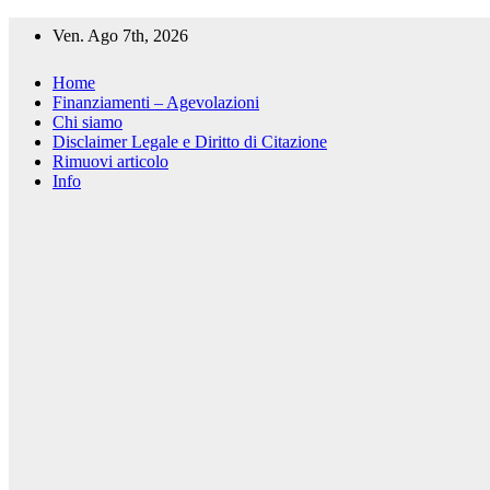
Salta
Ven. Ago 7th, 2026
al
contenuto
Home
Finanziamenti – Agevolazioni
Chi siamo
Disclaimer Legale e Diritto di Citazione
Rimuovi articolo
Info