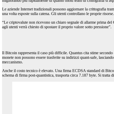
migliorando più rapidamente di quanto molti team di crittografia si aspe
Le aziende Internet tradizionali possono aggiornare la crittografia t
una volta esposte sulla catena. Gli utenti controllano le proprie risorse
“Le criptovalute non ricevono un chiaro segnale di allarme prima del 
agli utenti verrà chiesto di spostare il proprio valore sotto pressione”.
Il Bitcoin rappresenta il caso più difficile. Quantus cita stime second
monete non possono essere trasferite su indirizzi quant-safe, lasciando 
meccanismo.
Anche il costo tecnico è elevato. Una firma ECDSA standard di Bitcoi
schema di firma post-quantistica, trasporta circa 7.187 byte. Si tratta