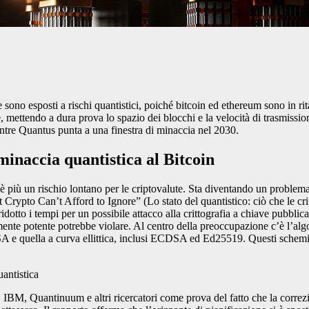
e sono esposti a rischi quantistici, poiché bitcoin ed ethereum sono in ri
 mettendo a dura prova lo spazio dei blocchi e la velocità di trasmissio
entre Quantus punta a una finestra di minaccia nel 2030.
minaccia quantistica al Bitcoin
è più un rischio lontano per le criptovalute. Sta diventando un problema
 Crypto Can’t Afford to Ignore” (Lo stato del quantistico: ciò che le cri
idotto i tempi per un possibile attacco alla crittografia a chiave pubblica
mente potente potrebbe violare. Al centro della preoccupazione c’è l’a
RSA e quella a curva ellittica, inclusi ECDSA ed Ed25519. Questi schemi
uantistica
, IBM, Quantinuum e altri ricercatori come prova del fatto che la correzion