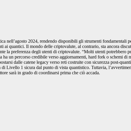
tistica nell’agosto 2024, rendendo disponibili gli strumenti fondamentali
stenti ai quantici. Il mondo delle criptovalute, al contrario, sta ancora d
te la preferenza degli utenti di criptovalute. “Molti utenti potrebbero p
 ha un percorso credibile verso aggiornamenti, hard fork o schemi di mig
postarsi dalle catene legacy verso reti costruite con sicurezza post-quant
 Livello 1 sicura dal punto di vista quantistico. Tuttavia, l’avvertiment
ettore sarà in grado di coordinarsi prima che ciò accada.