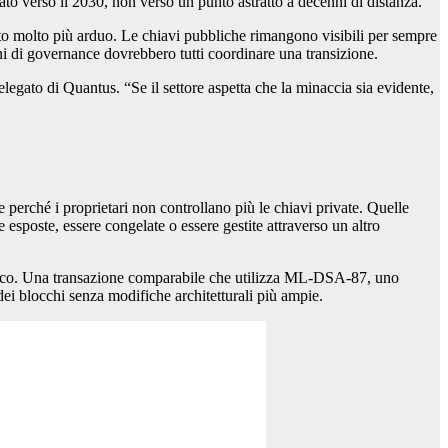
tato verso il 2030, non verso un punto astratto a decenni di distanza.
to molto più arduo. Le chiavi pubbliche rimangono visibili per sempre
rgani di governance dovrebbero tutti coordinare una transizione.
gato di Quantus. “Se il settore aspetta che la minaccia sia evidente,
 perché i proprietari non controllano più le chiavi private. Quelle
 esposte, essere congelate o essere gestite attraverso un altro
afico. Una transazione comparabile che utilizza ML-DSA-87, uno
dei blocchi senza modifiche architetturali più ampie.