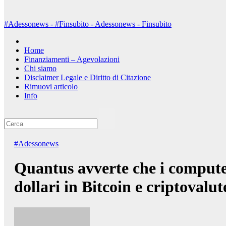
#Adessonews - #Finsubito - Adessonews - Finsubito
Home
Finanziamenti – Agevolazioni
Chi siamo
Disclaimer Legale e Diritto di Citazione
Rimuovi articolo
Info
#Adessonews
Quantus avverte che i computer
dollari in Bitcoin e criptovalut