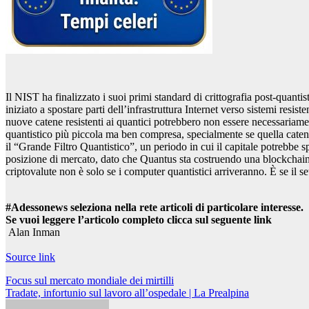
Il NIST ha finalizzato i suoi primi standard di crittografia post-quan
iniziato a spostare parti dell’infrastruttura Internet verso sistemi resi
nuove catene resistenti ai quantici potrebbero non essere necessariamen
quantistico più piccola ma ben compresa, specialmente se quella catena
il “Grande Filtro Quantistico”, un periodo in cui il capitale potrebbe s
posizione di mercato, dato che Quantus sta costruendo una blockchain di
criptovalute non è solo se i computer quantistici arriveranno. È se il s
#Adessonews seleziona nella rete articoli di particolare interesse.
Se vuoi leggere l’articolo completo clicca sul seguente link
Alan Inman
Source link
Navigazione
Focus sul mercato mondiale dei mirtilli
Tradate, infortunio sul lavoro all’ospedale | La Prealpina
articoli