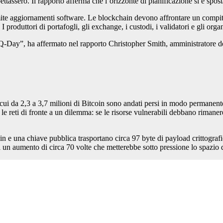
ttassero. Il rapporto afferma che l’orizzonte di pianificazione si è spos
ramite aggiornamenti software. Le blockchain devono affrontare un compi
. I produttori di portafogli, gli exchange, i custodi, i validatori e gli o
Q-Day”, ha affermato nel rapporto Christopher Smith, amministratore dele
o cui da 2,3 a 3,7 milioni di Bitcoin sono andati persi in modo permanente
le reti di fronte a un dilemma: se le risorse vulnerabili debbano rimanere
n e una chiave pubblica trasportano circa 97 byte di payload crittogr
 di un aumento di circa 70 volte che metterebbe sotto pressione lo spazio 