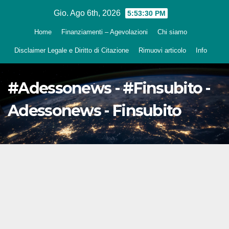
Salta
Gio. Ago 6th, 2026
5:53:32 PM
al
Home
Finanziamenti – Agevolazioni
Chi siamo
contenuto
Disclaimer Legale e Diritto di Citazione
Rimuovi articolo
Info
#Adessonews - #Finsubito -
Adessonews - Finsubito