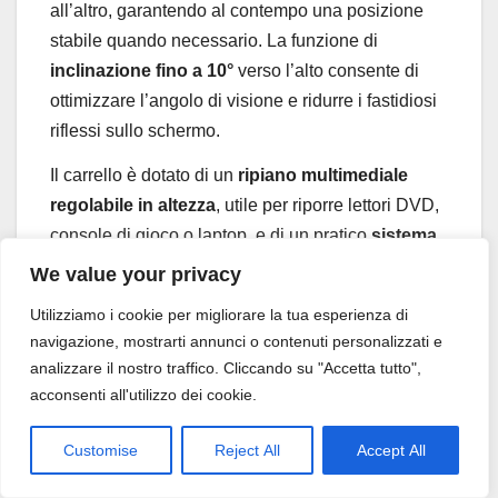
all’altro, garantendo al contempo una posizione
stabile quando necessario. La funzione di
inclinazione fino a 10°
verso l’alto consente di
ottimizzare l’angolo di visione e ridurre i fastidiosi
riflessi sullo schermo.
Il carrello è dotato di un
ripiano multimediale
regolabile in altezza
, utile per riporre lettori DVD,
console di gioco o laptop, e di un pratico
sistema
di gestione dei cavi
integrato per mantenere
We value your privacy
l’ambiente ordinato. Il design a piedini posteriori a
Utilizziamo i cookie per migliorare la tua esperienza di
basso profilo permette inoltre di avvicinare il
navigazione, mostrarti annunci o contenuti personalizzati e
supporto alla parete, risparmiando spazio
analizzare il nostro traffico. Cliccando su "Accetta tutto",
prezioso. La struttura è realizzata in
acciaio di alta
acconsenti all'utilizzo dei cookie.
qualità
, sinonimo di robustezza e durabilità nel
tempo.
Customise
Reject All
Accept All