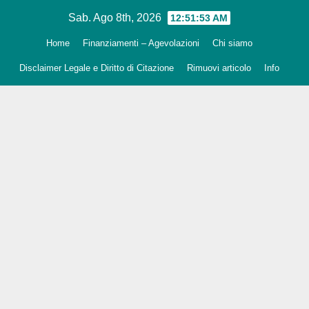
Salta
Sab. Ago 8th, 2026
12:51:54 AM
al
Home
Finanziamenti – Agevolazioni
Chi siamo
contenuto
Disclaimer Legale e Diritto di Citazione
Rimuovi articolo
Info