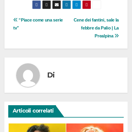
Navigazione
“Piace come una serie
Cene dei fantini, sale la
tv”
febbre da Palio | La
articoli
Prealpina
Di
Articoli correlati