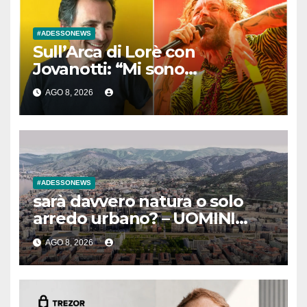
#ADESSONEWS
Sull’Arca di Lorè con
Jovanotti: “Mi sono
identificato in Noè che sente
AGO 8, 2026
una voce interiore dirgli: fai
vivere”
#ADESSONEWS
sarà davvero natura o solo
arredo urbano? – UOMINI
LIBERI
AGO 8, 2026