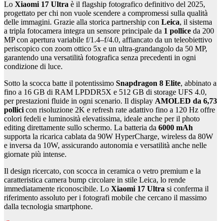
Lo
Xiaomi 17 Ultra
è il flagship fotografico definitivo del 2025,
progettato per chi non vuole scendere a compromessi sulla qualità
delle immagini. Grazie alla storica partnership con
Leica
, il sistema
a tripla fotocamera integra un sensore principale da
1 pollice
da 200
MP con apertura variabile f/1.4–f/4.0, affiancato da un teleobiettivo
periscopico con zoom ottico 5x e un ultra-grandangolo da 50 MP,
garantendo una versatilità fotografica senza precedenti in ogni
condizione di luce.
Sotto la scocca batte il potentissimo
Snapdragon 8 Elite
, abbinato a
fino a 16 GB di RAM LPDDR5X e 512 GB di storage UFS 4.0,
per prestazioni fluide in ogni scenario. Il display
AMOLED da 6,73
pollici
con risoluzione 2K e refresh rate adattivo fino a 120 Hz offre
colori fedeli e luminosità elevatissima, ideale anche per il photo
editing direttamente sullo schermo. La batteria da
6000 mAh
supporta la ricarica cablata da 90W HyperCharge, wireless da 80W
e inversa da 10W, assicurando autonomia e versatilità anche nelle
giornate più intense.
Il design ricercato, con scocca in ceramica o vetro premium e la
caratteristica camera bump circolare in stile Leica, lo rende
immediatamente riconoscibile. Lo
Xiaomi 17 Ultra
si conferma il
riferimento assoluto per i fotografi mobile che cercano il massimo
dalla tecnologia smartphone.