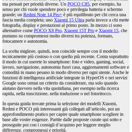
ma pensati per priorità diverse. Un
POCO C85
, per esempio, ha
senso per chi vuole spendere poco e privilegia batteria e schermo
grande; un
Redmi Note 14 Pro+
è più equilibrato per chi cerca una
fascia media completa; uno
Xiaomi 15 Ultra
parla invece a chi mette
fotografia, display e prestazioni al primo posto. In mezzo ci sono
alternative come
POCO X8 Pro
,
Xiaomi 15T Pro
e
Xiaomi 15
, che
puntano su compromessi molto diversi tra potenza, formato,
fotocamere e autonomia.
La scelta migliore, quindi, non coincide sempre con il modello
tecnicamente più costoso o con quello più recente. Conta soprattutto
il modo in cui userete lo smartphone: foto e video, gaming, social,
lavoro, navigazione, autonomia fuori casa, aggiornamenti software e
comodità in mano pesano in modo diverso per ogni utente. Anche le
funzioni di intelligenza artificiale integrate in HyperOS e nei servizi
Google sono ormai un criterio da considerare, ma solo quando
aiutano davvero nella vita quotidiana, per esempio nella ricerca
rapida, nella trascrizione, nella traduzione o nel fotoritocco.
In questa guida trovate prima la selezione dei modelli Xiaomi,
Redmi e POCO più interessanti già collegati all’articolo, poi un
approfondimento pratico per capire quale smartphone scegliere in
base alle vostre esigenze. Partite dalle proposte curate qui sotto e
proseguite poi con i consigli d’acquisto per leggere meglio
differenze, compromessi e priorità.