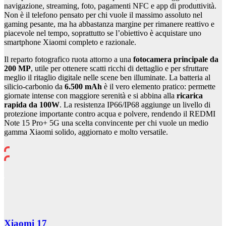
navigazione, streaming, foto, pagamenti NFC e app di produttività.
Non è il telefono pensato per chi vuole il massimo assoluto nel
gaming pesante, ma ha abbastanza margine per rimanere reattivo e
piacevole nel tempo, soprattutto se l’obiettivo è acquistare uno
smartphone Xiaomi completo e razionale.
Il reparto fotografico ruota attorno a una
fotocamera principale da
200 MP
, utile per ottenere scatti ricchi di dettaglio e per sfruttare
meglio il ritaglio digitale nelle scene ben illuminate. La batteria al
silicio-carbonio da
6.500 mAh
è il vero elemento pratico: permette
giornate intense con maggiore serenità e si abbina alla
ricarica
rapida da 100W
. La resistenza IP66/IP68 aggiunge un livello di
protezione importante contro acqua e polvere, rendendo il REDMI
Note 15 Pro+ 5G una scelta convincente per chi vuole un medio
gamma Xiaomi solido, aggiornato e molto versatile.
Xiaomi 17