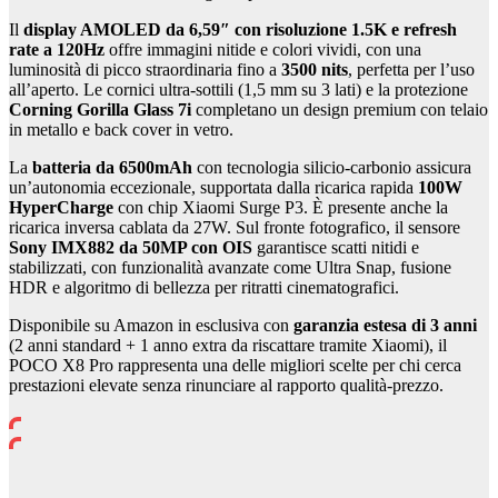
Il
display AMOLED da 6,59″ con risoluzione 1.5K e refresh
rate a 120Hz
offre immagini nitide e colori vividi, con una
luminosità di picco straordinaria fino a
3500 nits
, perfetta per l’uso
all’aperto. Le cornici ultra-sottili (1,5 mm su 3 lati) e la protezione
Corning Gorilla Glass 7i
completano un design premium con telaio
in metallo e back cover in vetro.
La
batteria da 6500mAh
con tecnologia silicio-carbonio assicura
un’autonomia eccezionale, supportata dalla ricarica rapida
100W
HyperCharge
con chip Xiaomi Surge P3. È presente anche la
ricarica inversa cablata da 27W. Sul fronte fotografico, il sensore
Sony IMX882 da 50MP con OIS
garantisce scatti nitidi e
stabilizzati, con funzionalità avanzate come Ultra Snap, fusione
HDR e algoritmo di bellezza per ritratti cinematografici.
Disponibile su Amazon in esclusiva con
garanzia estesa di 3 anni
(2 anni standard + 1 anno extra da riscattare tramite Xiaomi), il
POCO X8 Pro rappresenta una delle migliori scelte per chi cerca
prestazioni elevate senza rinunciare al rapporto qualità-prezzo.