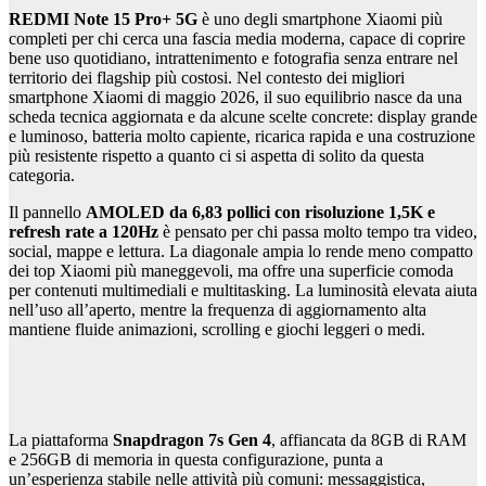
REDMI Note 15 Pro+ 5G
è uno degli smartphone Xiaomi più
completi per chi cerca una fascia media moderna, capace di coprire
bene uso quotidiano, intrattenimento e fotografia senza entrare nel
territorio dei flagship più costosi. Nel contesto dei migliori
smartphone Xiaomi di maggio 2026, il suo equilibrio nasce da una
scheda tecnica aggiornata e da alcune scelte concrete: display grande
e luminoso, batteria molto capiente, ricarica rapida e una costruzione
più resistente rispetto a quanto ci si aspetta di solito da questa
categoria.
Il pannello
AMOLED da 6,83 pollici con risoluzione 1,5K e
refresh rate a 120Hz
è pensato per chi passa molto tempo tra video,
social, mappe e lettura. La diagonale ampia lo rende meno compatto
dei top Xiaomi più maneggevoli, ma offre una superficie comoda
per contenuti multimediali e multitasking. La luminosità elevata aiuta
nell’uso all’aperto, mentre la frequenza di aggiornamento alta
mantiene fluide animazioni, scrolling e giochi leggeri o medi.
La piattaforma
Snapdragon 7s Gen 4
, affiancata da 8GB di RAM
e 256GB di memoria in questa configurazione, punta a
un’esperienza stabile nelle attività più comuni: messaggistica,