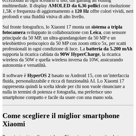
eccezionali in ogni scenario d’uso, dal gaming all’editing
multimediale. Il display
AMOLED da 6,36 pollici
con risoluzione
1,5K e frequenza di aggiornamento a
120 Hz
offre colori vividi, neri
profondi e una fluidità visiva di alto livello.
Sul fronte fotografico, lo Xiaomi 17 monta un
sistema a tripla
fotocamera
sviluppato in collaborazione con
Leica
, con sensore
principale da 50 MP, un ultra-grandangolare da 50 MP e un
teleobiettivo periscopico da 50 MP con zoom ottico 5x, per scatti
professionali in ogni condizione di luce. La
batteria da 5.200 mAh
supporta la ricarica cablata da
90W HyperCharge
, la ricarica
wireless da 50W e quella wireless inversa da 10W, assicurando
autonomia e versatilità.
Il software è
HyperOS 2
basato su Android 15, con un’interfaccia
fluida, personalizzabile e ricca di funzionalità AI. Lo Xiaomi 17
rappresenta quindi la scelta ideale per chi non vuole rinunciare a
nulla in termini di potenza e fotografia, ma preferisce uno
smartphone compatto e facile da usare con una mano sola.
Come scegliere il miglior smartphone
Xiaomi