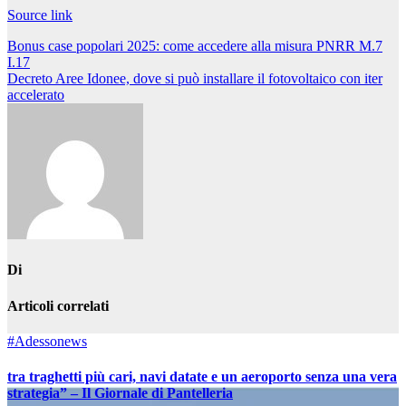
Source link
Navigazione
Bonus case popolari 2025: come accedere alla misura PNRR M.7
I.17
articoli
Decreto Aree Idonee, dove si può installare il fotovoltaico con iter
accelerato
Di
Articoli correlati
#Adessonews
tra traghetti più cari, navi datate e un aeroporto senza una vera
strategia” – Il Giornale di Pantelleria