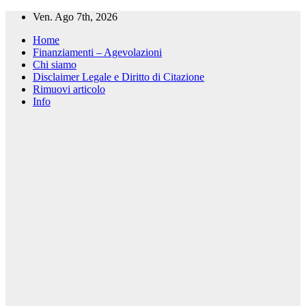
Salta
Ven. Ago 7th, 2026
al
Home
contenuto
Finanziamenti – Agevolazioni
Chi siamo
Disclaimer Legale e Diritto di Citazione
Rimuovi articolo
Info