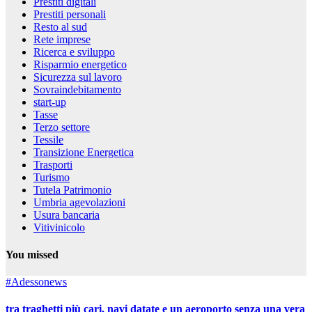
Prestiti digitali
Prestiti personali
Resto al sud
Rete imprese
Ricerca e sviluppo
Risparmio energetico
Sicurezza sul lavoro
Sovraindebitamento
start-up
Tasse
Terzo settore
Tessile
Transizione Energetica
Trasporti
Turismo
Tutela Patrimonio
Umbria agevolazioni
Usura bancaria
Vitivinicolo
You missed
#Adessonews
tra traghetti più cari, navi datate e un aeroporto senza una vera