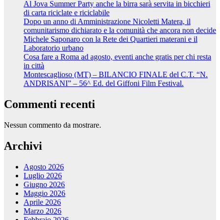
Al Jova Summer Party anche la birra sarà servita in bicchieri
di carta riciclate e riciclabile
Dopo un anno di Amministrazione Nicoletti Matera, il
comunitarismo dichiarato e la comunità che ancora non decide
Michele Saponaro con la Rete dei Quartieri materani e il
Laboratorio urbano
Cosa fare a Roma ad agosto, eventi anche gratis per chi resta
in città
Montescaglioso (MT) – BILANCIO FINALE del C.T. “N.
ANDRISANI” – 56^ Ed. del Giffoni Film Festival.
Commenti recenti
Nessun commento da mostrare.
Archivi
Agosto 2026
Luglio 2026
Giugno 2026
Maggio 2026
Aprile 2026
Marzo 2026
Febbraio 2026