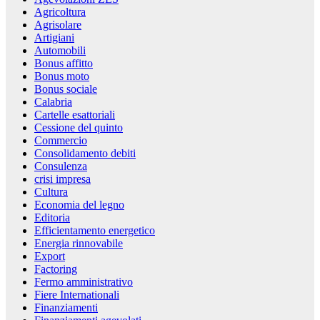
Agricoltura
Agrisolare
Artigiani
Automobili
Bonus affitto
Bonus moto
Bonus sociale
Calabria
Cartelle esattoriali
Cessione del quinto
Commercio
Consolidamento debiti
Consulenza
crisi impresa
Cultura
Economia del legno
Editoria
Efficientamento energetico
Energia rinnovabile
Export
Factoring
Fermo amministrativo
Fiere Internationali
Finanziamenti