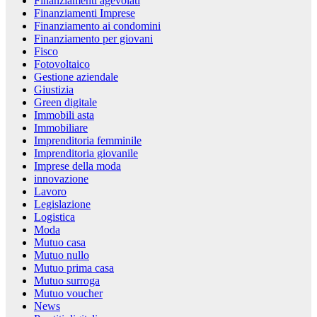
Finanziamenti agevolati
Finanziamenti Imprese
Finanziamento ai condomini
Finanziamento per giovani
Fisco
Fotovoltaico
Gestione aziendale
Giustizia
Green digitale
Immobili asta
Immobiliare
Imprenditoria femminile
Imprenditoria giovanile
Imprese della moda
innovazione
Lavoro
Legislazione
Logistica
Moda
Mutuo casa
Mutuo nullo
Mutuo prima casa
Mutuo surroga
Mutuo voucher
News