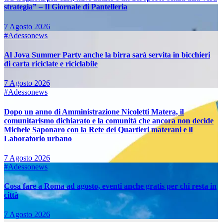
strategia” – Il Giornale di Pantelleria
7 Agosto 2026
#Adessonews
Al Jova Summer Party anche la birra sarà servita in bicchieri
di carta riciclate e riciclabile
7 Agosto 2026
#Adessonews
Dopo un anno di Amministrazione Nicoletti Matera, il
comunitarismo dichiarato e la comunità che ancora non decide
Michele Saponaro con la Rete dei Quartieri materani e il
Laboratorio urbano
7 Agosto 2026
#Adessonews
Cosa fare a Roma ad agosto, eventi anche gratis per chi resta in
città
7 Agosto 2026