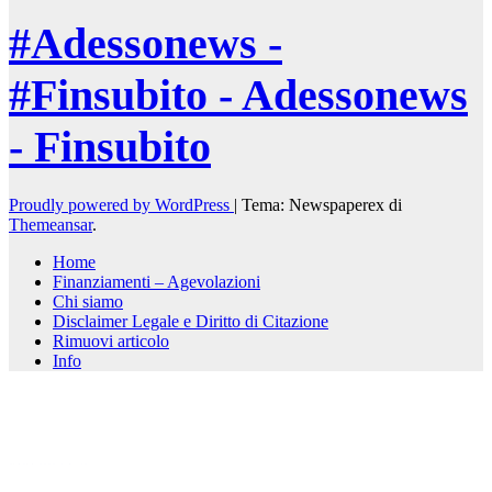
#Adessonews -
#Finsubito - Adessonews
- Finsubito
Proudly powered by WordPress
|
Tema: Newspaperex di
Themeansar
.
Home
Finanziamenti – Agevolazioni
Chi siamo
Disclaimer Legale e Diritto di Citazione
Rimuovi articolo
Info
kèo nhà cái