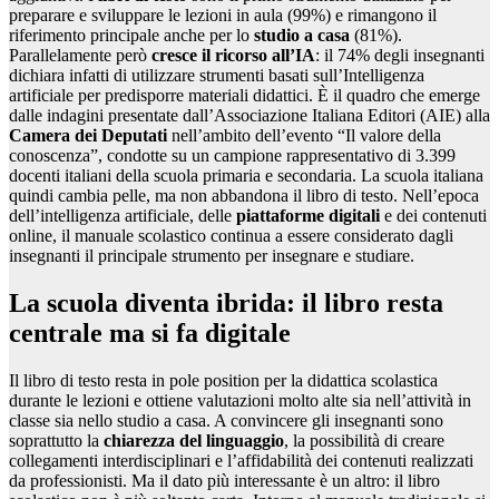
preparare e sviluppare le lezioni in aula (99%) e rimangono il
riferimento principale anche per lo
studio a casa
(81%).
Parallelamente però
cresce il ricorso all’IA
: il 74% degli insegnanti
dichiara infatti di utilizzare strumenti basati sull’Intelligenza
artificiale per predisporre materiali didattici. È il quadro che emerge
dalle indagini presentate dall’Associazione Italiana Editori (AIE) alla
Camera dei Deputati
nell’ambito dell’evento “Il valore della
conoscenza”, condotte su un campione rappresentativo di 3.399
docenti italiani della scuola primaria e secondaria. La scuola italiana
quindi cambia pelle, ma non abbandona il libro di testo. Nell’epoca
dell’intelligenza artificiale, delle
piattaforme digitali
e dei contenuti
online, il manuale scolastico continua a essere considerato dagli
insegnanti il principale strumento per insegnare e studiare.
La scuola diventa ibrida: il libro resta
centrale ma si fa digitale
Il libro di testo resta in pole position per la didattica scolastica
durante le lezioni e ottiene valutazioni molto alte sia nell’attività in
classe sia nello studio a casa. A convincere gli insegnanti sono
soprattutto la
chiarezza del linguaggio
, la possibilità di creare
collegamenti interdisciplinari e l’affidabilità dei contenuti realizzati
da professionisti. Ma il dato più interessante è un altro: il libro