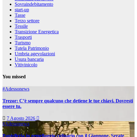
Sovraindebitamento
start-up
Tasse
Terzo settore
Tessile
Transizione Energetica
Trasporti
Turismo
Tutela Patrimonio
Umbria agevolazioni
Usura bancaria
Vitivinicolo
You missed
#Adessonews
Trezor: C’è sempre qualcuno che detiene le tue chiavi. Dovresti
essere tu.
7 Agosto 2026
#Adessonews
Pantelleria in gemellaggio culinario con il Giappone. Serate