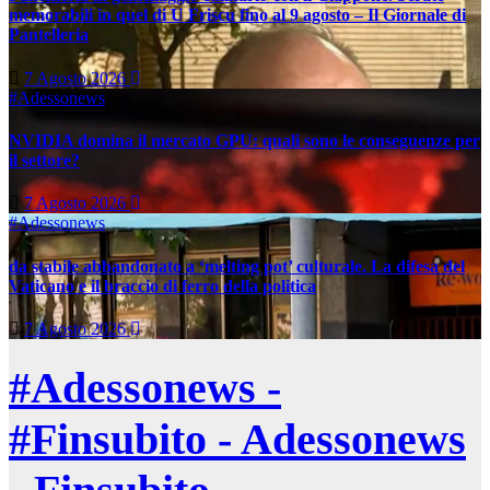
memorabili in quel di U Friscu fino al 9 agosto – Il Giornale di
Pantelleria
7 Agosto 2026
#Adessonews
NVIDIA domina il mercato GPU: quali sono le conseguenze per
il settore?
7 Agosto 2026
#Adessonews
da stabile abbandonato a ‘melting pot’ culturale. La difesa del
Vaticano e il braccio di ferro della politica
7 Agosto 2026
#Adessonews -
#Finsubito - Adessonews