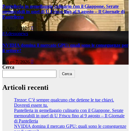
Pantelleria in gemellaggio culinario con il Giappone. Serate
memorabili in quel di U Friscu fino al 9 agosto – Il Giornale di
Pantelleria
Ago 7, 2026
#Adessonews
NVIDIA domina il mercato GPU: quali sono le conseguenze per
il settore?
Ago 7, 2026
Cerca
Cerca
Articoli recenti
Trezor: C’è sempre qualcuno che detiene le tue chiavi.
Dovresti essere tu.
Pantelleria in gemellaggio culinario con il Giappone. Serate
memorabili in quel di U Friscu fino al 9 agosto – Il Giornale
di Pantelleria
NVIDIA domina il mercato GPU: quali sono le conseguenze