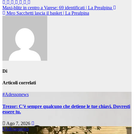
Navigazione
Maxi-blitz in centro a Varese: 69 identificati | La Prealpina
Meo Sacchetti lascia il basket | La Prealpina
articoli
Di
Articoli correlati
#Adessonews
Trezor: C’è sempre qualcuno che detiene le tue chiavi. Dovresti
essere tu.
Ago 7, 2026
#Adessonews