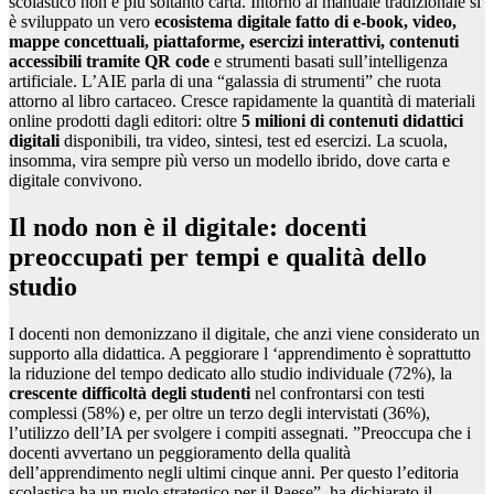
scolastico non è più soltanto carta. Intorno al manuale tradizionale si
è sviluppato un vero
ecosistema digitale fatto di e-book, video,
mappe concettuali, piattaforme, esercizi interattivi, contenuti
accessibili tramite QR code
e strumenti basati sull’intelligenza
artificiale. L’AIE parla di una “galassia di strumenti” che ruota
attorno al libro cartaceo. Cresce rapidamente la quantità di materiali
online prodotti dagli editori: oltre
5 milioni di contenuti didattici
digitali
disponibili, tra video, sintesi, test ed esercizi. La scuola,
insomma, vira sempre più verso un modello ibrido, dove carta e
digitale convivono.
Il nodo non è il digitale: docenti
preoccupati per tempi e qualità dello
studio
I docenti non demonizzano il digitale, che anzi viene considerato un
supporto alla didattica. A peggiorare l ‘apprendimento è soprattutto
la riduzione del tempo dedicato allo studio individuale (72%), la
crescente difficoltà degli studenti
nel confrontarsi con testi
complessi (58%) e, per oltre un terzo degli intervistati (36%),
l’utilizzo dell’IA per svolgere i compiti assegnati. ”Preoccupa che i
docenti avvertano un peggioramento della qualità
dell’apprendimento negli ultimi cinque anni. Per questo l’editoria
scolastica ha un ruolo strategico per il Paese”, ha dichiarato il