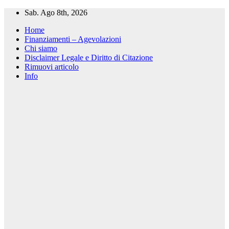
Salta
Sab. Ago 8th, 2026
al
Home
contenuto
Finanziamenti – Agevolazioni
Chi siamo
Disclaimer Legale e Diritto di Citazione
Rimuovi articolo
Info