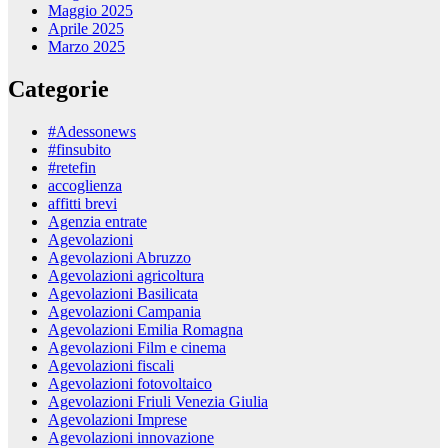
Maggio 2025
Aprile 2025
Marzo 2025
Categorie
#Adessonews
#finsubito
#retefin
accoglienza
affitti brevi
Agenzia entrate
Agevolazioni
Agevolazioni Abruzzo
Agevolazioni agricoltura
Agevolazioni Basilicata
Agevolazioni Campania
Agevolazioni Emilia Romagna
Agevolazioni Film e cinema
Agevolazioni fiscali
Agevolazioni fotovoltaico
Agevolazioni Friuli Venezia Giulia
Agevolazioni Imprese
Agevolazioni innovazione