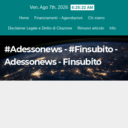
Salta
Ven. Ago 7th, 2026
6:25:23 AM
al
Home
Finanziamenti – Agevolazioni
Chi siamo
contenuto
Disclaimer Legale e Diritto di Citazione
Rimuovi articolo
Info
#Adessonews - #Finsubito -
Adessonews - Finsubito