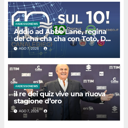
#ADESSONEWS
Addio ad Abbe Lane, regina
del cha cha cha con Totò, De
Sica e Sordi
AGO 7, 2026
#ADESSONEWS
il re dei quiz vive una nuova
stagione d’oro
AGO 7, 2026