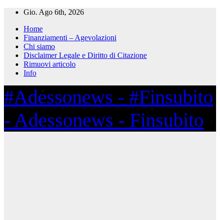
Salta
Gio. Ago 6th, 2026
al
Home
contenuto
Finanziamenti – Agevolazioni
Chi siamo
Disclaimer Legale e Diritto di Citazione
Rimuovi articolo
Info
#Adessonews - #Finsubito
- Adessonews - Finsubito