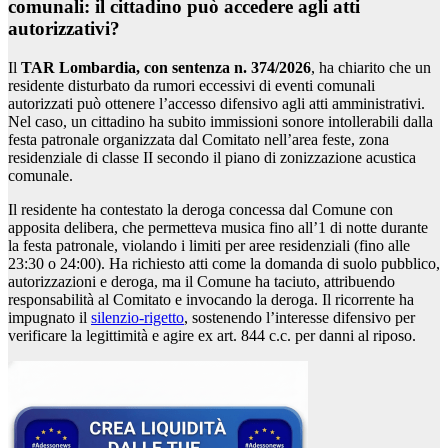
comunali: il cittadino può accedere agli atti
autorizzativi?
Il
TAR Lombardia, con sentenza n. 374/2026
, ha chiarito che un
residente disturbato da rumori eccessivi di eventi comunali
autorizzati può ottenere l’accesso difensivo agli atti amministrativi.
Nel caso, un cittadino ha subito immissioni sonore intollerabili dalla
festa patronale organizzata dal Comitato nell’area feste, zona
residenziale di classe II secondo il piano di zonizzazione acustica
comunale.
Il residente ha contestato la deroga concessa dal Comune con
apposita delibera, che permetteva musica fino all’1 di notte durante
la festa patronale, violando i limiti per aree residenziali (fino alle
23:30 o 24:00). Ha richiesto atti come la domanda di suolo pubblico,
autorizzazioni e deroga, ma il Comune ha taciuto, attribuendo
responsabilità al Comitato e invocando la deroga. Il ricorrente ha
impugnato il
silenzio-rigetto
, sostenendo l’interesse difensivo per
verificare la legittimità e agire ex art. 844 c.c. per danni al riposo.