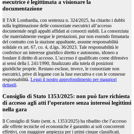
esecutrice è legittimata a visionare la
documentazione
Il TAR Lombardia, con sentenza n. 324/2025, ha chiarito i dubbi
sulla legittimazione delle consorziate esecutrici all’accesso
documentale negli appalti affidati ai consorzi stabili. La consorziata
che materialmente esegue le prestazioni, pur non essendo firmataria
del contratto con la stazione appaltante, assume responsabilità
solidale ex art. 67, co. 4, d.lgs. 36/2023. Tale responsabilità le
conferisce un interesse giuridico diretto e autonomo, idoneo a
fondare il diritto di accesso. L’accesso è qualificato come difensivo
ai sensi della l. 241/1990, finalizzato alla tutela di posizioni
giuridiche proprie. Restano escluse, invece, le consorziate non
esecutrici, prive di legame con la fase esecutiva e con le connesse
responsabilità.
Leggi il nostro approfondimento per maggiori
dettagli
.
Consiglio di Stato 1353/2025: non può fare richiesta
di accesso agli atti l’operatore senza interessi legittimi
nella gara
Il Consiglio di Stato (sent. n. 1353/2025) ha ribadito che l’accesso
alle offerte tecniche ed economiche è garantito ai soli concorrenti
effettivi, con maggiore ampiezza per i primi cinque classificati.