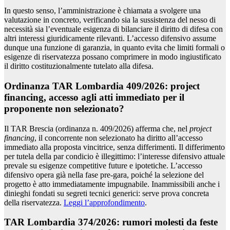
In questo senso, l’amministrazione è chiamata a svolgere una
valutazione in concreto, verificando sia la sussistenza del nesso di
necessità sia l’eventuale esigenza di bilanciare il diritto di difesa con
altri interessi giuridicamente rilevanti. L’accesso difensivo assume
dunque una funzione di garanzia, in quanto evita che limiti formali o
esigenze di riservatezza possano comprimere in modo ingiustificato
il diritto costituzionalmente tutelato alla difesa.
Ordinanza TAR Lombardia 409/2026: project
financing, accesso agli atti immediato per il
proponente non selezionato?
Il TAR Brescia (ordinanza n. 409/2026) afferma che, nel
project
financing
, il concorrente non selezionato ha diritto all’accesso
immediato alla proposta vincitrice, senza differimenti. Il differimento
per tutela della par condicio è illegittimo: l’interesse difensivo attuale
prevale su esigenze competitive future e ipotetiche. L’accesso
difensivo opera già nella fase pre-gara, poiché la selezione del
progetto è atto immediatamente impugnabile. Inammissibili anche i
dinieghi fondati su segreti tecnici generici: serve prova concreta
della riservatezza.
Leggi l’approfondimento
.
TAR Lombardia 374/2026: rumori molesti da feste