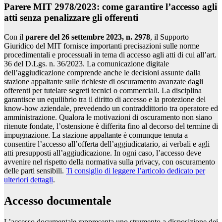
Parere MIT 2978/2023: come garantire l’accesso agli
atti senza penalizzare gli offerenti
Con il
parere del 26 settembre 2023, n. 2978
, il Supporto
Giuridico del MIT fornisce importanti precisazioni sulle norme
procedimentali e processuali in tema di accesso agli atti di cui all’art.
36 del D.Lgs. n. 36/2023. La comunicazione digitale
dell’aggiudicazione comprende anche le decisioni assunte dalla
stazione appaltante sulle richieste di oscuramento avanzate dagli
offerenti per tutelare segreti tecnici o commerciali. La disciplina
garantisce un equilibrio tra il diritto di accesso e la protezione del
know-how aziendale, prevedendo un contraddittorio tra operatore ed
amministrazione. Qualora le motivazioni di oscuramento non siano
ritenute fondate, l’ostensione è differita fino al decorso del termine di
impugnazione. La stazione appaltante è comunque tenuta a
consentire l’accesso all’offerta dell’aggiudicatario, ai verbali e agli
atti presupposti all’aggiudicazione. In ogni caso, l’accesso deve
avvenire nel rispetto della normativa sulla privacy, con oscuramento
delle parti sensibili.
Ti consiglio di leggere l’articolo dedicato per
ulteriori dettagli
.
Accesso documentale
L’accesso documentale rappresenta uno strumento a disposizione dei