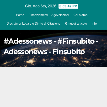
Salta
Gio. Ago 6th, 2026
8:09:44 PM
al
Home
Finanziamenti – Agevolazioni
Chi siamo
contenuto
Disclaimer Legale e Diritto di Citazione
Rimuovi articolo
Info
#Adessonews - #Finsubito -
Adessonews - Finsubito