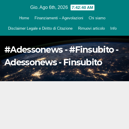
Salta
Gio. Ago 6th, 2026
7:42:41 AM
al
Home
Finanziamenti – Agevolazioni
Chi siamo
contenuto
Disclaimer Legale e Diritto di Citazione
Rimuovi articolo
Info
#Adessonews - #Finsubito -
Adessonews - Finsubito