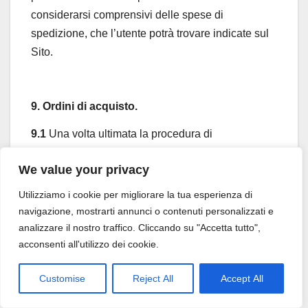
considerarsi comprensivi delle spese di
spedizione, che l’utente potrà trovare indicate sul
Sito.
9. Ordini di acquisto.
9.1
Una volta ultimata la procedura di
registrazione di cui alla clausola 5. che precede,
We value your privacy
l’utente dovrà selezionare uno o più Prodotti di cui
intenda effettuare l’acquisto, inserendoli in un
Utilizziamo i cookie per migliorare la tua esperienza di
“carrello” virtuale, di cui potrà sempre visualizzare
navigazione, mostrarti annunci o contenuti personalizzati e
il contenuto prima di procedere all’inoltro
analizzare il nostro traffico. Cliccando su "Accetta tutto",
acconsenti all'utilizzo dei cookie.
dell’Ordine.
9.2
Cliccando sul tasto “Vai alla Cassa” presente
Customise
Reject All
Accept All
alla pagina del Sito denominata “Carrello”, l’utente