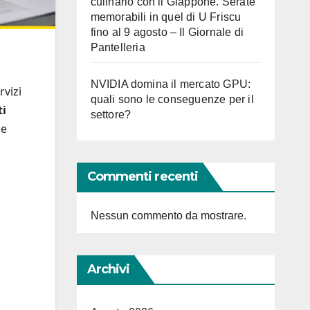
culinario con il Giappone. Serate
memorabili in quel di U Friscu
fino al 9 agosto – Il Giornale di
Pantelleria
NVIDIA domina il mercato GPU:
rvizi
quali sono le conseguenze per il
ti
settore?
le
Commenti recenti
Nessun commento da mostrare.
Archivi