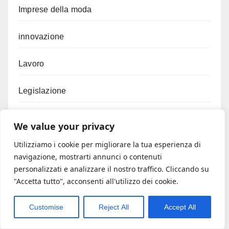
Imprese della moda
innovazione
Lavoro
Legislazione
Logistica
We value your privacy
Utilizziamo i cookie per migliorare la tua esperienza di
Moda
navigazione, mostrarti annunci o contenuti
personalizzati e analizzare il nostro traffico. Cliccando su
Mutuo casa
"Accetta tutto", acconsenti all'utilizzo dei cookie.
Mutuo nullo
Customise
Reject All
Accept All
Mutuo prima casa