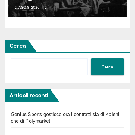
agosto diventa giornata
AGO 8, 2026
vittime sul lavoro
Cerca
Cerca
Articoli recenti
Genius Sports gestisce ora i contratti sia di Kalshi
che di Polymarket