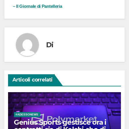
– Il Giornale di Pantelleria
Di
Articoli correlati
#ADESSONEWS
Genius Sports gestisce ora i