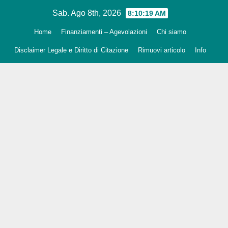
Salta
Sab. Ago 8th, 2026
8:10:20 AM
al
Home
Finanziamenti – Agevolazioni
Chi siamo
contenuto
Disclaimer Legale e Diritto di Citazione
Rimuovi articolo
Info