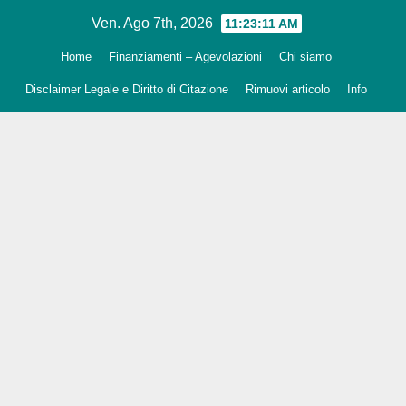
Salta
Ven. Ago 7th, 2026
11:23:12 AM
al
Home
Finanziamenti – Agevolazioni
Chi siamo
contenuto
Disclaimer Legale e Diritto di Citazione
Rimuovi articolo
Info