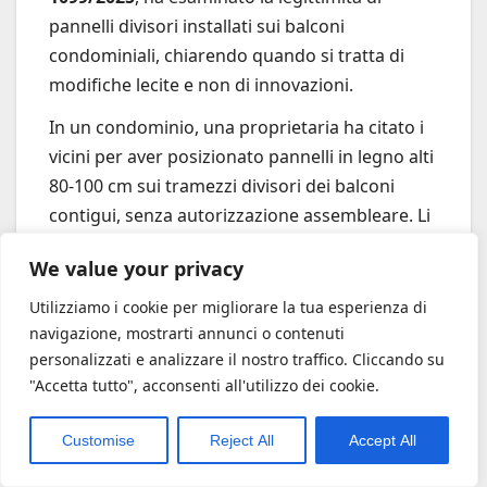
pannelli divisori installati sui balconi
condominiali, chiarendo quando si tratta di
modifiche lecite e non di innovazioni.
In un condominio, una proprietaria ha citato i
vicini per aver posizionato pannelli in legno alti
80-100 cm sui tramezzi divisori dei balconi
contigui, senza autorizzazione assembleare. Li
ha accusati di innovazione illegittima (art. 1102
We value your privacy
e 1120 c.c.), violazione del regolamento
condominiale, danno al decoro architettonico
Utilizziamo i cookie per migliorare la tua esperienza di
e alle distanze (art. 907 c.c.), oltre a perdita di
navigazione, mostrarti annunci o contenuti
personalizzati e analizzare il nostro traffico. Cliccando su
veduta panoramica, luce e aria dalla sua
"Accetta tutto", acconsenti all'utilizzo dei cookie.
finestra, a soli 26 cm dai pannelli.
Customise
Reject All
Accept All