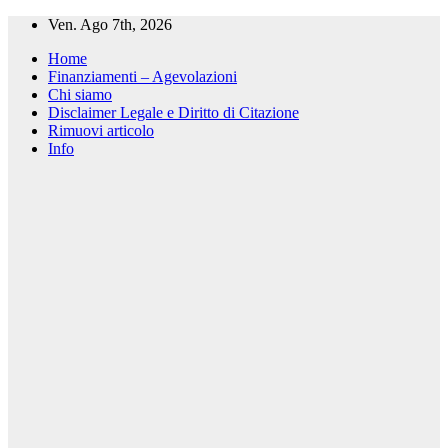
Salta
Ven. Ago 7th, 2026
al
Home
contenuto
Finanziamenti – Agevolazioni
Chi siamo
Disclaimer Legale e Diritto di Citazione
Rimuovi articolo
Info