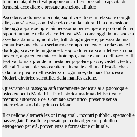
frammentata, il Festival propone una riflessione sulla capacità di
fermarsi, accogliere e prestare attenzione all’altro.
Ascoltare, sottolinea una nota, significa entrare in relazione con gli
altri, con sé stessi, con il silenzio e con la natura. Una dimensione
che oggi appare sempre più necessaria per recuperare profondità nei
rapporti umani e nella vita collettiva. «Mai come oggi, in una società
assediata da infomi, notifiche, trilli di ogni genere, pervasa da una
comunicazione che sta seriamente compromettendo la relazione e il
dia-logo, si avverte un grande bisogno di fermarsi a riflettere su una
nozione, apparentemente controtempo, quale è quella dell’ascolto. Il
Festival torna a grande richiesta per popolare piazze, castelli, teatri,
ville all’insegna del suo carattere itinerante e di una filosofia che si
cala tra le pieghe dell’esistenza di ognuno», dichiara Francesca
Nodari, direttrice scientifica della manifestazione.
Quest’anno la rassegna sarà interamente dedicata alla psicologa e
psicoterapeuta Maria Rita Parsi, storica madrina del Festival e
membro autorevole del Comitato scientifico, presente senza
interruzioni sin dalla prima edizione.
Il cartellone alternerà lezioni magistrali, incontri pubblici, spettacoli e
passeggiate filosofiche pensate per coinvolgere un pubblico
eterogeneo per età, provenienza e formazione culturale.