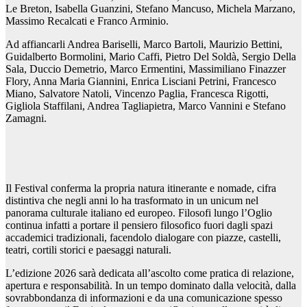
Le Breton, Isabella Guanzini, Stefano Mancuso, Michela Marzano,
Massimo Recalcati e Franco Arminio.
Ad affiancarli Andrea Bariselli, Marco Bartoli, Maurizio Bettini,
Guidalberto Bormolini, Mario Caffi, Pietro Del Soldà, Sergio Della
Sala, Duccio Demetrio, Marco Ermentini, Massimiliano Finazzer
Flory, Anna Maria Giannini, Enrica Lisciani Petrini, Francesco
Miano, Salvatore Natoli, Vincenzo Paglia, Francesca Rigotti,
Gigliola Staffilani, Andrea Tagliapietra, Marco Vannini e Stefano
Zamagni.
Il Festival conferma la propria natura itinerante e nomade, cifra
distintiva che negli anni lo ha trasformato in un unicum nel
panorama culturale italiano ed europeo. Filosofi lungo l’Oglio
continua infatti a portare il pensiero filosofico fuori dagli spazi
accademici tradizionali, facendolo dialogare con piazze, castelli,
teatri, cortili storici e paesaggi naturali.
L’edizione 2026 sarà dedicata all’ascolto come pratica di relazione,
apertura e responsabilità. In un tempo dominato dalla velocità, dalla
sovrabbondanza di informazioni e da una comunicazione spesso