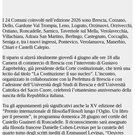
I 24 Comuni coinvolti nell’edizione 2026 sono Brescia, Corzano,
Dello, Gardone Val Trompia, Leno, Lograto, Orzinuovi, Orzivecchi,
Ostiano, Roncadelle, Sarnico, Tavernole sul Mella, Verolavecchia,
Villachiara, Adrara San Martino, Berlingo, Castegnato, Coccaglio,
Seniga e, tra i nuovi ingressi, Pontevico, Verolanuova, Manerbio,
Chiari e Castelli Calepio.
Il sipario si alzerà idealmente giovedì 4 giugno alle ore 18 alla
Camera di commercio di Brescia con l’intervento di Gustavo
Zagrebelsky, già presidente della Corte costituzionale, che terrà una
lectio dal titolo “La Costituzione: il suo nucleo”. L’incontro,
organizzato in collaborazione con la Prefettura di Brescia e con
l’adesione dell’Università degli Studi di Brescia e dell’Università
Cattolica del Sacro Cuore, celebrerà l’ottantesimo anniversario della
nascita della Repubblica italiana.
Tra gli appuntamenti più significativi anche la XV edizione del
“Premio internazionale di filosofia/Filosofi lungo l’Oglio. Un libro
per il presente”, in programma domenica 28 giugno nel cortile del
Castello Guaineri di Roncadelle. Il riconoscimento sarà assegnato
alla filosofa francese Danielle Cohen-Levinas per la curatela del
quarto tomo degli scritti inediti di Emmanuel Levinas, “Oeuvres