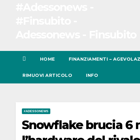
#Adessonews -
#Finsubito -
Adessonews - Finsubito
HOME
FINANZIAMENTI – AGEVOLAZ
RIMUOVI ARTICOLO
INFO
#ADESSONEWS
Snowflake brucia 6 