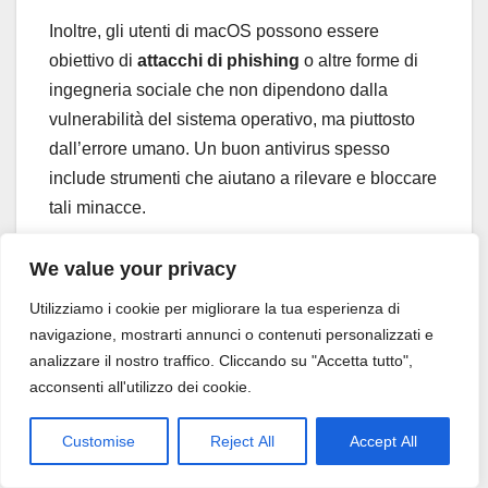
Inoltre, gli utenti di macOS possono essere
obiettivo di
attacchi di phishing
o altre forme di
ingegneria sociale che non dipendono dalla
vulnerabilità del sistema operativo, ma piuttosto
dall’errore umano. Un buon antivirus spesso
include strumenti che aiutano a rilevare e bloccare
tali minacce.
We value your privacy
Infine, l’adozione di un antivirus su macOS può
Utilizziamo i cookie per migliorare la tua esperienza di
essere vista come una
buona pratica di
navigazione, mostrarti annunci o contenuti personalizzati e
analizzare il nostro traffico. Cliccando su "Accetta tutto",
sicurezza informatica
. Mantenere aggiornato il
acconsenti all'utilizzo dei cookie.
software antivirus aiuta a proteggere non solo il
singolo utente, ma anche l’intera rete a cui il
Customise
Reject All
Accept All
dispositivo è connesso, contribuendo a creare un
ambiente digitale più sicuro per tutti. In sintesi,