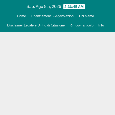
Salta
Sab. Ago 8th, 2026
2:36:46 AM
al
Home
Finanziamenti – Agevolazioni
Chi siamo
contenuto
Disclaimer Legale e Diritto di Citazione
Rimuovi articolo
Info