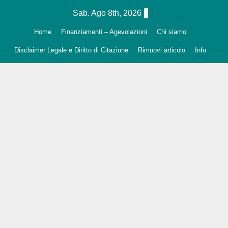
Salta
Sab. Ago 8th, 2026
al
Home
Finanziamenti – Agevolazioni
Chi siamo
contenuto
Disclaimer Legale e Diritto di Citazione
Rimuovi articolo
Info