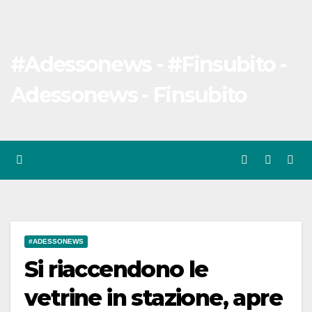
#Adessonews - #Finsubito -
Adessonews - Finsubito
#ADESSONEWS
Si riaccendono le
vetrine in stazione, apre