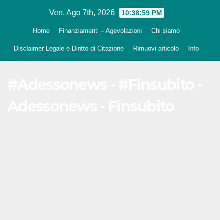
Salta
Ven. Ago 7th, 2026
10:39:00 PM
al
Home
Finanziamenti – Agevolazioni
Chi siamo
contenuto
Disclaimer Legale e Diritto di Citazione
Rimuovi articolo
Info
#Adessonews - #Finsubito -
Adessonews - Finsubito