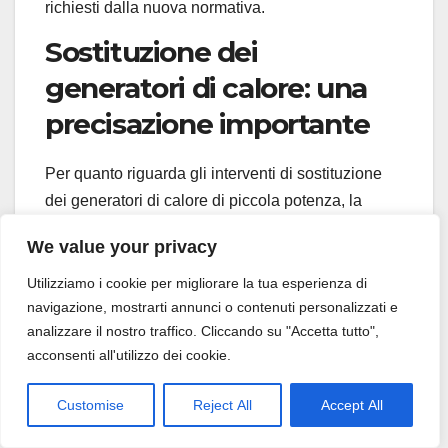
richiesti dalla nuova normativa.
Sostituzione dei
generatori di calore: una
precisazione importante
Per quanto riguarda gli interventi di sostituzione
dei generatori di calore di piccola potenza, la
disciplina di base resta la stessa. Anche nel nuovo
We value your privacy
decreto viene ribadito che, nel caso di generatori
con potenza nominale inferiore alla soglia prevista
Utilizziamo i cookie per migliorare la tua esperienza di
navigazione, mostrarti annunci o contenuti personalizzati e
dall’art. 5 comma 2 lett.g. del D.M. 37/2008
analizzare il nostro traffico. Cliccando su "Accetta tutto",
(sostituzione di generatori di calore inferiori a 50
acconsenti all'utilizzo dei cookie.
kW o dotati di canne fumarie collettive ramificate, o
impianti relativi a gas medicali per uso
Customise
Reject All
Accept All
ospedaliero e simili, compreso lo stoccaggio),
l’obbligo di redazione della relazione tecnica