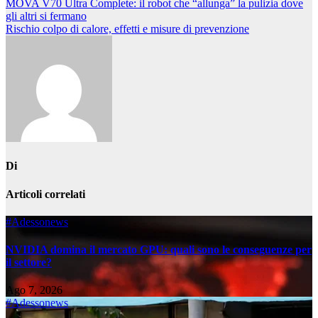
Navigazione
MOVA V70 Ultra Complete: il robot che “allunga” la pulizia dove
gli altri si fermano
articoli
Rischio colpo di calore, effetti e misure di prevenzione
Di
Articoli correlati
#Adessonews
NVIDIA domina il mercato GPU: quali sono le conseguenze per
il settore?
Ago 7, 2026
#Adessonews