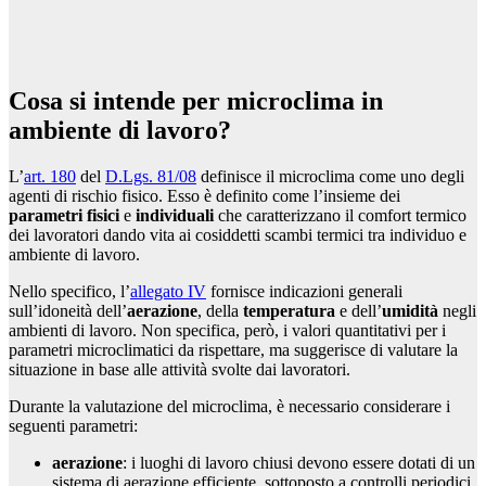
Cosa si intende per microclima in
ambiente di lavoro?
L’
art. 180
del
D.Lgs. 81/08
definisce il microclima come uno degli
agenti di rischio fisico. Esso è definito come l’insieme dei
parametri fisici
e
individuali
che caratterizzano il comfort termico
dei lavoratori dando vita ai cosiddetti scambi termici tra individuo e
ambiente di lavoro.
Nello specifico, l’
allegato IV
fornisce indicazioni generali
sull’idoneità dell’
aerazione
, della
temperatura
e dell’
umidità
negli
ambienti di lavoro. Non specifica, però, i valori quantitativi per i
parametri microclimatici da rispettare, ma suggerisce di valutare la
situazione in base alle attività svolte dai lavoratori.
Durante la valutazione del microclima, è necessario considerare i
seguenti parametri:
aerazione
: i luoghi di lavoro chiusi devono essere dotati di un
sistema di aerazione efficiente, sottoposto a controlli periodici