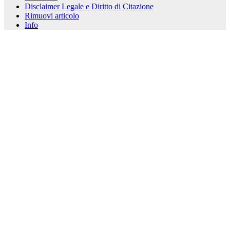
Disclaimer Legale e Diritto di Citazione
Rimuovi articolo
Info
kèo nhà cái