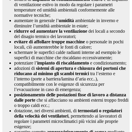
di ventilazione estivo in modo da regolare i parametri
temperature ed umidità ambientali conformemente alle
normative tecniche;
aumentare in generale l’
umidità
ambientale in inverno e
diminuire l’umidità ambientale in estate;
ridurre od aumentare la ventilazione
dei locali a secondo
del disagio termico dei lavoratori;
evitare di affollare troppe macchine
o personale in pochi
locali, ciò aumenterebbe le fonti di calore;
schermare le superfici calde radianti interne ad esempio le
superfici di macchine che riscaldano eccessivamente;
potenziare l’
impianto di riscaldamento
e condizionamento;
adozioni di
sistemi di apertura e chiusura dei portoni che
riducano al minimo gli scambi termici
tra l’esterno e
l’interno (porte a barriera/lamina d’aria ecc..),
compatibilmente con le esigenze di sicurezza per
l’evacuazione in caso di emergenza;
posizionamento delle postazioni fisse di lavoro a distanza
dalle porte
che si affacciano su ambienti esterni troppo freddi
o troppo caldi ecc.;
dotazione, nei diversi ambienti, di
termostati o regolatori
della velocità dei ventilatori
, permettendo ai lavoratori di
regolare i parametri microclimatici più vicini alle proprie
esigenze;
garantire corretto
approvvigionamento di acqua
mediante