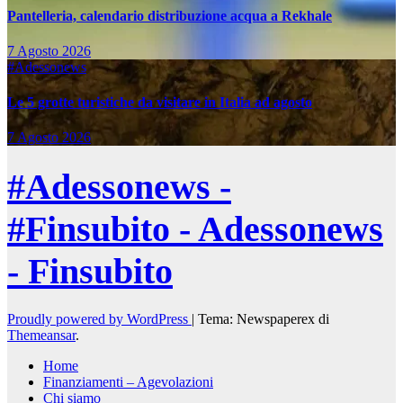
Pantelleria, calendario distribuzione acqua a Rekhale
7 Agosto 2026
#Adessonews
Le 5 grotte turistiche da visitare in Italia ad agosto
7 Agosto 2026
#Adessonews -
#Finsubito - Adessonews
- Finsubito
Proudly powered by WordPress
|
Tema: Newspaperex di
Themeansar
.
Home
Finanziamenti – Agevolazioni
Chi siamo