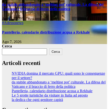
da stabile abbandonato a ‘melting pot’ culturale. La difesa del
Vaticano e il braccio di ferro della politica
Ago 7, 2026
#Adessonews
Pantelleria, calendario distribuzione acqua a Rekhale
Ago 7, 2026
Cerca
Cerca
Articoli recenti
NVIDIA domina il mercato GPU: quali sono le conseguenze
per il settore?
da stabile abbandonato a ‘melting pot’ culturale. La difesa del
Vaticano e il braccio di ferro della politica
Pantelleria, calendario distribuzione acqua a Rekhale
Le 5 grotte turistiche da visitare in Italia ad agosto
la dedica che ogni genitore capirà