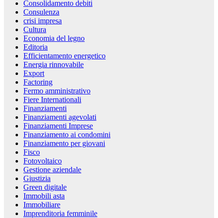
Consolidamento debiti
Consulenza
crisi impresa
Cultura
Economia del legno
Editoria
Efficientamento energetico
Energia rinnovabile
Export
Factoring
Fermo amministrativo
Fiere Internationali
Finanziamenti
Finanziamenti agevolati
Finanziamenti Imprese
Finanziamento ai condomini
Finanziamento per giovani
Fisco
Fotovoltaico
Gestione aziendale
Giustizia
Green digitale
Immobili asta
Immobiliare
Imprenditoria femminile