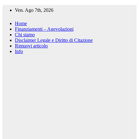
Salta
Ven. Ago 7th, 2026
al
contenuto
Home
Finanziamenti – Agevolazioni
Chi siamo
Disclaimer Legale e Diritto di Citazione
Rimuovi articolo
Info