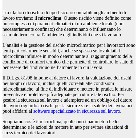
Tra i fattori di rischio di tipo fisico riscontrabili negli ambienti di
lavoro troviamo il
microclima
. Questo rischio viene definito come
un complesso di parametri climatici di un ambiente locale (non
necessariamente confinato) che determinano o influenzano lo
scambio termico tra l’ambiente e gli individui che vi lavorano.
L’analisi e la gestione del rischio microclimatico per i lavoratori sono
temi particolarmente sensibili, anche se spesso sottovalutati. Il
microclima influisce in modo determinante al raggiungimento della
condizione di comfort termico che permette di controllare lo stato di
benessere dell’individuo nell’ambiente in cui lavora.
Il D.Lgs. 81/08 impone al datore di lavoro la valutazione dei rischi
nei luoghi di lavoro, inclusi quelli correlati alle condizioni
microclimatiche, al fine di individuare e mettere in pratica le misure
preventive e protettive più adeguate per ridurre tale rischio. Per
gestire la sicurezza sul lavoro e adempiere ad un obbligo del datore
di lavoro riguardo ai rischi per la sicurezza e la salute dei lavoratori
puoi affidarti al
software specializzato in sicurezza sul lavoro
.
Scopriamo cos’è il microclima, quali sono i parametri che lo
determinano e le azioni da mettere in atto per evitare situazioni di
stress termico dei lavoratori.