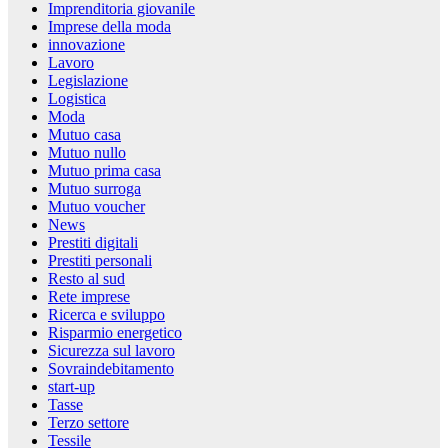
Imprenditoria giovanile
Imprese della moda
innovazione
Lavoro
Legislazione
Logistica
Moda
Mutuo casa
Mutuo nullo
Mutuo prima casa
Mutuo surroga
Mutuo voucher
News
Prestiti digitali
Prestiti personali
Resto al sud
Rete imprese
Ricerca e sviluppo
Risparmio energetico
Sicurezza sul lavoro
Sovraindebitamento
start-up
Tasse
Terzo settore
Tessile