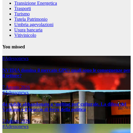
Transizione Energetica
Trasporti
Turismo
Tutela Patrimonio
Umbria agevolazioni
Usura bancaria
Vitivinicolo
You missed
#Adessonews
NVIDIA domina il mercato GPU: quali sono le conseguenze per
il settore?
7 Agosto 2026
#Adessonews
da stabile abbandonato a ‘melting pot’ culturale. La difesa del
Vaticano e il braccio di ferro della politica
7 Agosto 2026
#Adessonews