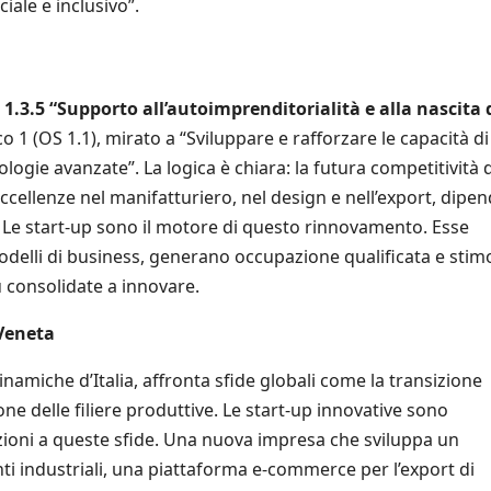
ciale e inclusivo”.
a
1.3.5 “Supporto all’autoimprenditorialità e alla nascita 
ico 1 (OS 1.1), mirato a “Sviluppare e rafforzare le capacità di
ologie avanzate”. La logica è chiara: la futura competitività 
cellenze nel manifatturiero, nel design e nell’export, dipe
. Le start-up sono il motore di questo rinnovamento. Esse
delli di business, generano occupazione qualificata e stim
 consolidate a innovare.
 Veneta
amiche d’Italia, affronta sfide globali come la transizione
ione delle filiere produttive. Le start-up innovative sono
luzioni a queste sfide. Una nuova impresa che sviluppa un
nti industriali, una piattaforma e-commerce per l’export di