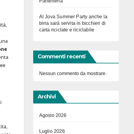
Pantelleria
Al Jova Summer Party anche la
birra sarà servita in bicchieri di
tà,
carta riciclate e riciclabile
 una
one
Commenti recenti
enta
dee
Nessun commento da mostrare.
a
Archivi
i
Agosto 2026
ita,
Luglio 2026