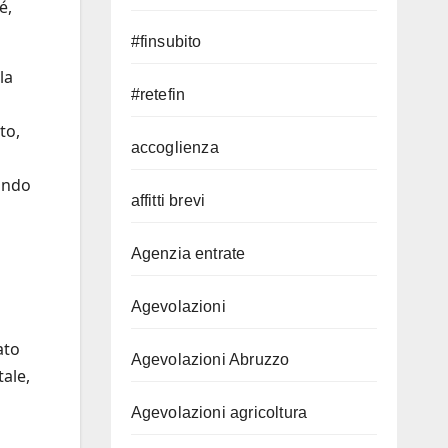
é,
#finsubito
la
#retefin
to,
accoglienza
fondo
affitti brevi
Agenzia entrate
Agevolazioni
ato
Agevolazioni Abruzzo
tale,
Agevolazioni agricoltura