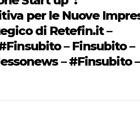
one Start up”:
itiva per le Nuove Impre
egico di Retefin.it –
#Finsubito – Finsubito –
ssonews – #Finsubito –