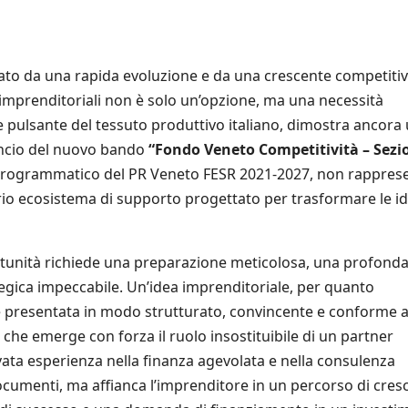
to da una rapida evoluzione e da una crescente competitivi
à imprenditoriali non è solo un’opzione, ma una necessità
 pulsante del tessuto produttivo italiano, dimostra ancora
 lancio del nuovo bando
“Fondo Veneto Competitività – Sezi
 programmatico del PR Veneto FESR 2021-2027, non rappres
io ecosistema di supporto progettato per trasformare le i
ortunità richiede una preparazione meticolosa, una profond
egica impeccabile. Un’idea imprenditoriale, per quanto
ne presentata in modo strutturato, convincente e conforme a
io che emerge con forza il ruolo insostituibile di un partner
ata esperienza nella finanza agevolata e nella consulenza
documenti, ma affianca l’imprenditore in un percorso di cresc