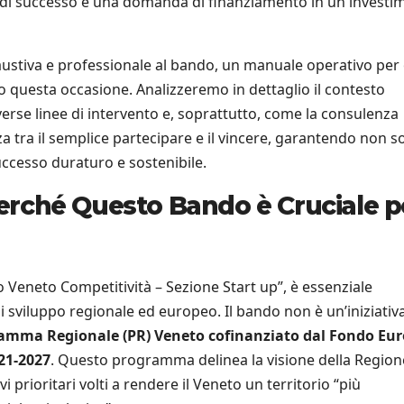
 di successo e una domanda di finanziamento in un investi
ustiva e professionale al bando, un manuale operativo per
o questa occasione. Analizzeremo in dettaglio il contesto
diverse linee di intervento e, soprattutto, come la consulenza
a tra il semplice partecipare e il vincere, garantendo non s
uccesso duraturo e sostenibile.
 Perché Questo Bando è Cruciale p
Veneto Competitività – Sezione Start up”, è essenziale
di sviluppo regionale ed europeo. Il bando non è un’iniziativ
amma Regionale (PR) Veneto cofinanziato dal Fondo Eu
021-2027
. Questo programma delinea la visione della Region
 prioritari volti a rendere il Veneto un territorio “più