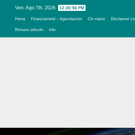
Salta
Ven. Ago 7th, 2026
12:20:57 PM
al
Home
Finanziamenti – Agevolazioni
Chi siamo
Disclaimer Leg
contenuto
Rimuovi articolo
Info